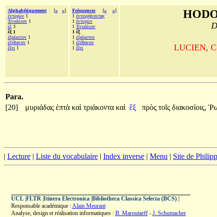
Alphabétiquement
[
«
»
]
Fréquences
[
«
»
]
HODO
ἐντυχὼν
1
1
ἐντυγχάνοντας
Ἐνυάλιον
1
1
ἐντυχὼν
D
ἐξ
3
1
Ἐνυάλιον
ἓξ 1
1 ἓξ
ἐξαίρετον
1
1
ἐξαίρετον
ἐξέθανον
1
1
ἐξέθανον
LUCIEN, Com
ἕξει
1
1
ἕξει
Para.
[20]
μυριάδας
ἑπτὰ
καὶ
τριάκοντα
καὶ
ἓξ
πρὸς
τοῖς
διακοσίοις,
Ῥ
|
Lecture
|
Liste du vocabulaire
|
Index inverse
|
Menu
|
Site de Phili
UCL
|
FLTR
|
Itinera Electronica
|
Bibliotheca Classica Selecta (BCS)
|
Responsable académique :
Alain Meurant
Analyse, design et réalisation informatiques :
B. Maroutaeff
-
J. Schumacher