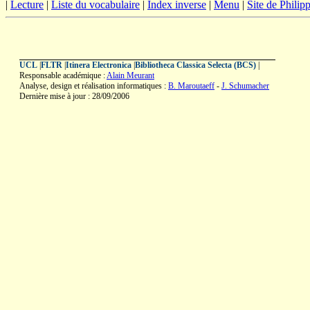
|
Lecture
|
Liste du vocabulaire
|
Index inverse
|
Menu
|
Site de Phili
UCL
|
FLTR
|
Itinera Electronica
|
Bibliotheca Classica Selecta (BCS)
|
Responsable académique :
Alain Meurant
Analyse, design et réalisation informatiques :
B. Maroutaeff
-
J. Schumacher
Dernière mise à jour : 28/09/2006