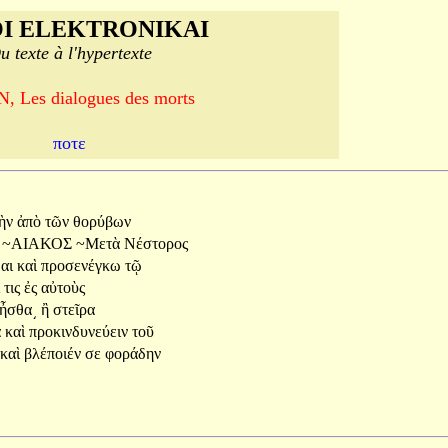
I ELEKTRONIKAI
u texte à l'hypertexte
, Les dialogues des morts
ποτε
ὴν
ἀπὸ
τῶν
θορύβων
~ΑΙΑΚΟΣ
~Μετὰ
Νέστορος
αι
καὶ
προσενέγκω
τῷ
ι
τις
ἐς
αὐτοὺς
ἦσθα͵
ἢ
στεῖρα
α
καὶ
προκινδυνεύειν
τοῦ
καὶ
βλέποιέν
σε
φοράδην