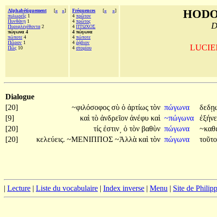
Alphabétiquement
[
«
»
]
Fréquences
[
«
»
]
HODO
πυλωρεῖς
1
4
πρῶτον
Πυνθάνῃ
1
4
πρῶτος
D
Πυριφλεγέθοντα
2
4
ΠΤΩΧΟΣ
πώγωνα 4
4 πώγωνα
πώποτε
4
4
πώποτε
Πῶρον
1
4
ῥᾴδιον
LUCIEN
Πῶς
10
4
στομίου
Dialogue
[20]
~φιλόσοφος
σὺ
ὁ
ἀρτίως
τὸν
πώγωνα
δεδῃ
[9]
καὶ
τὸ
ἀνδρεῖον
ἀνέφυ
καὶ
~πώγωνα
ἐξήνε
[20]
τίς
ἐστιν͵
ὁ
τὸν
βαθὺν
πώγωνα
~καθε
[20]
κελεύεις.
~ΜΕΝΙΠΠΟΣ
~Ἀλλὰ
καὶ
τὸν
πώγωνα
τοῦτ
|
Lecture
|
Liste du vocabulaire
|
Index inverse
|
Menu
|
Site de Phili