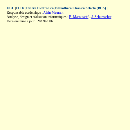
UCL
|
FLTR
|
Itinera Electronica
|
Bibliotheca Classica Selecta (BCS)
|
Responsable académique :
Alain Meurant
Analyse, design et réalisation informatiques :
B. Maroutaeff
-
J. Schumacher
Dernière mise à jour : 28/09/2006