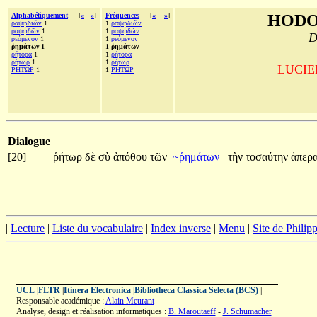
Alphabétiquement
[
«
»
]
Fréquences
[
«
»
]
HODO
ῥαψῳδιῶν
1
1
ῥαψῳδιῶν
ῥαψῳδῶν
1
1
ῥαψῳδῶν
D
ῥεόμενον
1
1
ῥεόμενον
ῥημάτων 1
1 ῥημάτων
ῥήτορα
1
1
ῥήτορα
ῥήτωρ
1
1
ῥήτωρ
LUCIEN
ΡΗΤΩΡ
1
1
ΡΗΤΩΡ
Dialogue
[20]
ῥήτωρ
δὲ
σὺ
ἀπόθου
τῶν
~ῥημάτων
τὴν
τοσαύτην
ἀπερ
|
Lecture
|
Liste du vocabulaire
|
Index inverse
|
Menu
|
Site de Phili
UCL
|
FLTR
|
Itinera Electronica
|
Bibliotheca Classica Selecta (BCS)
|
Responsable académique :
Alain Meurant
Analyse, design et réalisation informatiques :
B. Maroutaeff
-
J. Schumacher