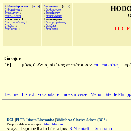
Alphabétiquement
[
«
»
]
Fréquences
[
«
»
]
HODO
ἐπιθυμοῦντα
1
1
ἐπιθυμοῦντα
ἐπικείμενον
1
1
ἐπικείμενον
D
ἐπικεκλῶσθαι
1
1
ἐπικεκλῶσθαι
ἐπικεκυφότα 1
1 ἐπικεκυφότα
ἐπικερτομοῦντας
1
1
ἐπικερτομοῦντας
ἐπικόπῳ
1
1
ἐπικόπῳ
LUCIEN
ἐπικύψαιμι
1
1
ἐπικύψαιμι
Dialogue
[16]
μόγις
ὁρῶντα͵
οἰκέταις
γε
~τέτταρσιν
ἐπικεκυφότα͵
κορ
|
Lecture
|
Liste du vocabulaire
|
Index inverse
|
Menu
|
Site de Phili
UCL
|
FLTR
|
Itinera Electronica
|
Bibliotheca Classica Selecta (BCS)
|
Responsable académique :
Alain Meurant
Analyse, design et réalisation informatiques :
B. Maroutaeff
-
J. Schumacher