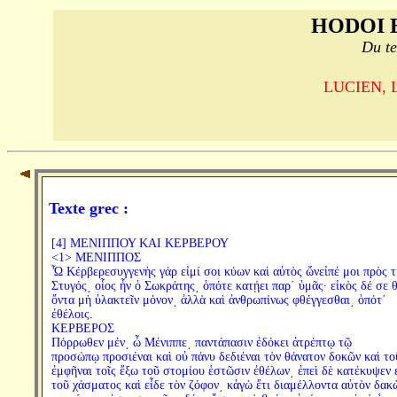
HODOI 
Du te
LUCIEN, Le
Texte grec :
[4] ΜΕΝΙΠΠΟΥ ΚΑΙ ΚΕΡΒΕΡΟΥ
<1> ΜΕΝΙΠΠΟΣ
Ὦ Κέρβερεσυγγενὴς γάρ εἰμί σοι κύων καὶ αὐτὸς ὤνεἰπέ μοι πρὸς τ
Στυγός͵ οἷος ἦν ὁ Σωκράτης͵ ὁπότε κατῄει παρ΄ ὑμᾶς· εἰκὸς δέ σε 
ὄντα μὴ ὑλακτεῖν μόνον͵ ἀλλὰ καὶ ἀνθρωπίνως φθέγγεσθαι͵ ὁπότ΄
ἐθέλοις.
ΚΕΡΒΕΡΟΣ
Πόρρωθεν μέν͵ ὦ Μένιππε͵ παντάπασιν ἐδόκει ἀτρέπτῳ τῷ
προσώπῳ προσιέναι καὶ οὐ πάνυ δεδιέναι τὸν θάνατον δοκῶν καὶ το
ἐμφῆναι τοῖς ἔξω τοῦ στομίου ἑστῶσιν ἐθέλων͵ ἐπεὶ δὲ κατέκυψεν 
τοῦ χάσματος καὶ εἶδε τὸν ζόφον͵ κἀγὼ ἔτι διαμέλλοντα αὐτὸν δακ