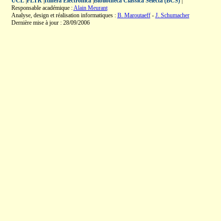
UCL
|
FLTR
|
Itinera Electronica
|
Bibliotheca Classica Selecta (BCS)
|
Responsable académique :
Alain Meurant
Analyse, design et réalisation informatiques :
B. Maroutaeff
-
J. Schumacher
Dernière mise à jour : 28/09/2006