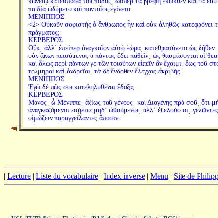
κωνείῳ κατέσπασα τοῦ ποδός͵ ὥσπερ τὰ βρέφη ἐκώκυεν καὶ τὰ ἑαυ
παιδία ὠδύρετο καὶ παντοῖος ἐγίνετο.
ΜΕΝΙΠΠΟΣ
<2> Οὐκοῦν σοφιστὴς ὁ ἄνθρωπος ἦν καὶ οὐκ ἀληθῶς κατεφρόνει τ
πράγματος;
ΚΕΡΒΕΡΟΣ
Οὔκ͵ ἀλλ΄ ἐπείπερ ἀναγκαῖον αὐτὸ ἑώρα͵ κατεθρασύνετο ὡς δῆθεν
οὐκ ἄκων πεισόμενος ὃ πάντως ἔδει παθεῖν͵ ὡς θαυμάσονται οἱ θεα
καὶ ὅλως περὶ πάντων γε τῶν τοιούτων εἰπεῖν ἂν ἔχοιμι͵ ἕως τοῦ στ
τολμηροὶ καὶ ἀνδρεῖοι͵ τὰ δὲ ἔνδοθεν ἔλεγχος ἀκριβής.
ΜΕΝΙΠΠΟΣ
Ἐγὼ δὲ πῶς σοι κατεληλυθέναι ἔδοξα;
ΚΕΡΒΕΡΟΣ
Μόνος͵ ὦ Μένιππε͵ ἀξίως τοῦ γένους͵ καὶ Διογένης πρὸ σοῦ͵ ὅτι μ
ἀναγκαζόμενοι ἐσῄειτε μηδ΄ ὠθούμενοι͵ ἀλλ΄ ἐθελούσιοι͵ γελῶντες
οἰμώζειν παραγγείλαντες ἅπασιν.
|
Lecture
|
Liste du vocabulaire
|
Index inverse
|
Menu
|
Site de Phili