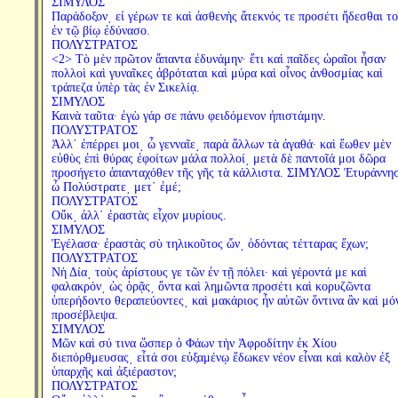
ΣΙΜΥΛΟΣ
Παράδοξον͵ εἰ γέρων τε καὶ ἀσθενὴς ἄτεκνός τε προσέτι ἥδεσθαι το
ἐν τῷ βίῳ ἐδύνασο.
ΠΟΛΥΣΤΡΑΤΟΣ
<2> Τὸ μὲν πρῶτον ἅπαντα ἐδυνάμην· ἔτι καὶ παῖδες ὡραῖοι ἦσαν
πολλοὶ καὶ γυναῖκες ἁβρόταται καὶ μύρα καὶ οἶνος ἀνθοσμίας καὶ
τράπεζα ὑπὲρ τὰς ἐν Σικελίᾳ.
ΣΙΜΥΛΟΣ
Καινὰ ταῦτα· ἐγὼ γάρ σε πάνυ φειδόμενον ἠπιστάμην.
ΠΟΛΥΣΤΡΑΤΟΣ
Ἀλλ΄ ἐπέρρει μοι͵ ὦ γενναῖε͵ παρὰ ἄλλων τὰ ἀγαθά· καὶ ἕωθεν μὲν
εὐθὺς ἐπὶ θύρας ἐφοίτων μάλα πολλοί͵ μετὰ δὲ παντοῖά μοι δῶρα
προσήγετο ἁπανταχόθεν τῆς γῆς τὰ κάλλιστα. ΣΙΜΥΛΟΣ Ἐτυράννη
ὦ Πολύστρατε͵ μετ΄ ἐμέ;
ΠΟΛΥΣΤΡΑΤΟΣ
Οὔκ͵ ἀλλ΄ ἐραστὰς εἶχον μυρίους.
ΣΙΜΥΛΟΣ
Ἐγέλασα· ἐραστὰς σὺ τηλικοῦτος ὤν͵ ὀδόντας τέτταρας ἔχων;
ΠΟΛΥΣΤΡΑΤΟΣ
Νὴ Δία͵ τοὺς ἀρίστους γε τῶν ἐν τῇ πόλει· καὶ γέροντά με καὶ
φαλακρόν͵ ὡς ὁρᾷς͵ ὄντα καὶ λημῶντα προσέτι καὶ κορυζῶντα
ὑπερήδοντο θεραπεύοντες͵ καὶ μακάριος ἦν αὐτῶν ὅντινα ἂν καὶ μό
προσέβλεψα.
ΣΙΜΥΛΟΣ
Μῶν καὶ σύ τινα ὥσπερ ὁ Φάων τὴν Ἀφροδίτην ἐκ Χίου
διεπόρθμευσας͵ εἶτά σοι εὐξαμένῳ ἔδωκεν νέον εἶναι καὶ καλὸν ἐξ
ὑπαρχῆς καὶ ἀξιέραστον;
ΠΟΛΥΣΤΡΑΤΟΣ