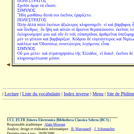
ΠΟΛΥΣΤΡΑΤΟΣ
Σχεδὸν ἀμφὶ τὰ εἴκοσι.
ΣΙΜΥΛΟΣ
῎Ηδη μανθάνω ἅτινά σοι ἐκεῖνος ἐχαρίζετο.
ΠΟΛΥΣΤΡΑΤΟΣ
Πλὴν ἀλλὰ πολὺ ἐκείνων ἀξιώτερος κληρονομεῖν͵ εἰ καὶ βάρβαρος 
καὶ ὄλεθρος͵ ὃν ἤδη καὶ αὐτῶν οἱ ἄριστοι θεραπεύουσιν. ἐκεῖνος το
ἐκληρονόμησέ μου καὶ νῦν ἐν τοῖς εὐπατρίδαις ἀριθμεῖται ὑπεξυρη
μὲν τὸ γένειον καὶ βαρβαρίζων͵ Κόδρου δὲ εὐγενέστερος καὶ Νιρέω
καλλίων καὶ Ὀδυσσέως συνετώτερος λεγόμενος εἶναι.
ΣΙΜΥΛΟΣ
Οὔ μοι μέλει· καὶ στρατηγησάτω τῆς Ἑλλάδος͵ εἰ δοκεῖ͵ ἐκεῖνοι δὲ
κληρονομείτωσαν μόνον.
|
Lecture
|
Liste du vocabulaire
|
Index inverse
|
Menu
|
Site de Phili
UCL
|
FLTR
|
Itinera Electronica
|
Bibliotheca Classica Selecta (BCS)
|
Responsable académique :
Alain Meurant
Analyse, design et réalisation informatiques :
B. Maroutaeff
-
J. Schumacher
Dernière mise à jour : 28/09/2006