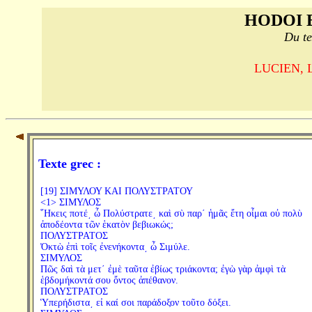
HODOI 
Du te
LUCIEN, Le
Texte grec :
[19] ΣΙΜΥΛΟΥ ΚΑΙ ΠΟΛΥΣΤΡΑΤΟΥ
<1> ΣΙΜΥΛΟΣ
῞Ηκεις ποτέ͵ ὦ Πολύστρατε͵ καὶ σὺ παρ΄ ἡμᾶς ἔτη οἶμαι οὐ πολὺ
ἀποδέοντα τῶν ἑκατὸν βεβιωκώς;
ΠΟΛΥΣΤΡΑΤΟΣ
Ὀκτὼ ἐπὶ τοῖς ἐνενήκοντα͵ ὦ Σιμύλε.
ΣΙΜΥΛΟΣ
Πῶς δαὶ τὰ μετ΄ ἐμὲ ταῦτα ἐβίως τριάκοντα; ἐγὼ γὰρ ἀμφὶ τὰ
ἑβδομήκοντά σου ὄντος ἀπέθανον.
ΠΟΛΥΣΤΡΑΤΟΣ
Ὑπερήδιστα͵ εἰ καί σοι παράδοξον τοῦτο δόξει.