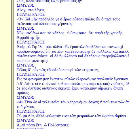
Οὔκ͵ ἀλλὰ τοιοῦτος ὢν περιπόθητος ἦν.
ΣΙΜΥΛΟΣ
Αἰνίγματα λέγεις.
ΠΟΛΥΣΤΡΑΤΟΣ
<3> Καὶ μὴν πρόδηλός γε ὁ ἔρως οὑτοσὶ πολὺς ὢν ὁ περὶ τοὺς
ἀτέκνους καὶ πλουσίους γέροντας.
ΣΙΜΥΛΟΣ
Νῦν μανθάνω σου τὸ κάλλος͵ ὦ θαυμάσιε͵ ὅτι παρὰ τῆς χρυσῆς
Ἀφροδίτης ἦν.
ΠΟΛΥΣΤΡΑΤΟΣ
Ἀτάρ͵ ὦ Σιμύλε͵ οὐκ ὀλίγα τῶν ἐραστῶν ἀπολέλαυκα μονονουχὶ
προσκυνούμενος ὑπ΄ αὐτῶν· καὶ ἐθρυπτόμην δὲ πολλάκις καὶ ἀπέκλ
αὐτῶν τινας ἐνίοτε͵ οἱ δὲ ἡμιλλῶντο καὶ ἀλλήλους ὑπερεβάλλοντο ἐ
περὶ ἐμὲ φιλοτιμίᾳ.
ΣΙΜΥΛΟΣ
Τέλος δ΄ οὖν πῶς ἐβουλεύσω περὶ τῶν κτημάτων;
ΠΟΛΥΣΤΡΑΤΟΣ
Εἰς τὸ φανερὸν μὲν ἕκαστον αὐτῶν κληρονόμον ἀπολιπεῖν ἔφασκον
ὁ δ΄ ἐπίστευέν τε ἂν καὶ κολακευτικώτερον παρεσκεύαζεν αὑτόν͵ ἄ
δὲ τὰς ἀληθεῖς διαθήκας ἐκείνας ἔχων κατέλιπον οἰμώζειν ἅπασι
φράσας.
ΣΙΜΥΛΟΣ
<4> Τίνα δὲ αἱ τελευταῖαι τὸν κληρονόμον ἔσχον; ἦ πού τινα τῶν ἀ
τοῦ γένους;
ΠΟΛΥΣΤΡΑΤΟΣ
Οὐ μὰ Δία͵ ἀλλὰ νεώνητόν τινα τῶν μειρακίων τῶν ὡραίων Φρύγα.
ΣΙΜΥΛΟΣ
Ἀμφὶ πόσα ἔτη͵ ὦ Πολύστρατε;