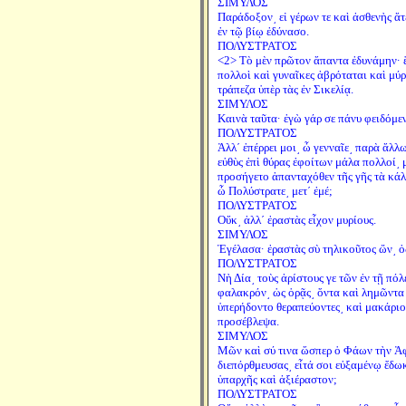
ΣΙΜΥΛΟΣ
Παράδοξον͵ εἰ γέρων τε καὶ ἀσθενὴς ἄτ
ἐν τῷ βίῳ ἐδύνασο.
ΠΟΛΥΣΤΡΑΤΟΣ
<2> Τὸ μὲν πρῶτον ἅπαντα ἐδυνάμην· ἔ
πολλοὶ καὶ γυναῖκες ἁβρόταται καὶ μύρ
τράπεζα ὑπὲρ τὰς ἐν Σικελίᾳ.
ΣΙΜΥΛΟΣ
Καινὰ ταῦτα· ἐγὼ γάρ σε πάνυ φειδόμε
ΠΟΛΥΣΤΡΑΤΟΣ
Ἀλλ΄ ἐπέρρει μοι͵ ὦ γενναῖε͵ παρὰ ἄλλ
εὐθὺς ἐπὶ θύρας ἐφοίτων μάλα πολλοί͵ 
προσήγετο ἁπανταχόθεν τῆς γῆς τὰ κ
ὦ Πολύστρατε͵ μετ΄ ἐμέ;
ΠΟΛΥΣΤΡΑΤΟΣ
Οὔκ͵ ἀλλ΄ ἐραστὰς εἶχον μυρίους.
ΣΙΜΥΛΟΣ
Ἐγέλασα· ἐραστὰς σὺ τηλικοῦτος ὤν͵ ὀ
ΠΟΛΥΣΤΡΑΤΟΣ
Νὴ Δία͵ τοὺς ἀρίστους γε τῶν ἐν τῇ πόλ
φαλακρόν͵ ὡς ὁρᾷς͵ ὄντα καὶ λημῶντα
ὑπερήδοντο θεραπεύοντες͵ καὶ μακάριο
προσέβλεψα.
ΣΙΜΥΛΟΣ
Μῶν καὶ σύ τινα ὥσπερ ὁ Φάων τὴν Ἀφ
διεπόρθμευσας͵ εἶτά σοι εὐξαμένῳ ἔδωκ
ὑπαρχῆς καὶ ἀξιέραστον;
ΠΟΛΥΣΤΡΑΤΟΣ