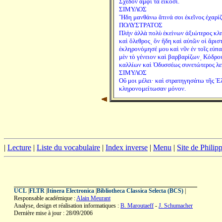
Σχεδὸν ἀμφὶ τὰ εἴκοσι.
ΣΙΜΥΛΟΣ
῎Ηδη μανθάνω ἅτινά σοι ἐκεῖνος ἐχαρίζ
ΠΟΛΥΣΤΡΑΤΟΣ
Πλὴν ἀλλὰ πολὺ ἐκείνων ἀξιώτερος κλη
καὶ ὄλεθρος͵ ὃν ἤδη καὶ αὐτῶν οἱ ἄριστ
ἐκληρονόμησέ μου καὶ νῦν ἐν τοῖς εὐπα
μὲν τὸ γένειον καὶ βαρβαρίζων͵ Κόδρου
καλλίων καὶ Ὀδυσσέως συνετώτερος λεγ
ΣΙΜΥΛΟΣ
Οὔ μοι μέλει· καὶ στρατηγησάτω τῆς Ἑλλ
κληρονομείτωσαν μόνον.
|
Lecture
|
Liste du vocabulaire
|
Index inverse
|
Menu
|
Site de Phili
UCL
|
FLTR
|
Itinera Electronica
|
Bibliotheca Classica Selecta (BCS)
|
Responsable académique :
Alain Meurant
Analyse, design et réalisation informatiques :
B. Maroutaeff
-
J. Schumacher
Dernière mise à jour : 28/09/2006