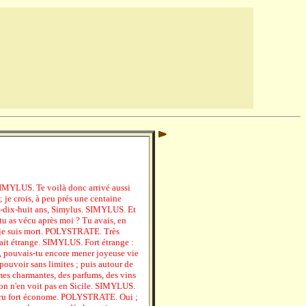
YLUS. Te voilà donc arrivé aussi
; je crois, à peu prés une centaine
dix-huit ans, Simylus. SIMYLUS. Et
tu as vécu après moi ? Tu avais, en
d je suis mort. POLYSTRATE. Très
rait étrange. SIMYLUS. Fort étrange :
, pouvais-tu encore mener joyeuse vie
ouvoir sans limites ; puis autour de
mes charmantes, des parfums, des vins
on n'en voit pas en Sicile. SIMYLUS.
s cru fort économe. POLYSTRATE. Oui ;