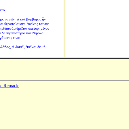
ετο.
ρονομεῖν͵ εἰ καὶ βάρβαρος ἦν
οι θεραπεύουσιν. ἐκεῖνος τοίνυν
τρίδαις ἀριθμεῖται ὑπεξυρημένος
 δὲ εὐγενέστερος καὶ Νιρέως
όμενος εἶναι.
άδος͵ εἰ δοκεῖ͵ ἐκεῖνοι δὲ μὴ
ppe Remacle