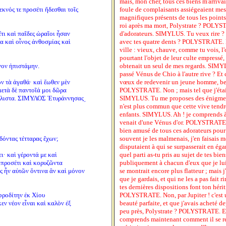
mais, mon cher, tous ces biens m'arrivai
εκνός τε προσέτι ἥδεσθαι τοῖς
foule de complaisants assiégeaient mes p
magnifiques présents de tous les point
roi après ma mort, Polystrate ? POLYST
τι καὶ παῖδες ὡραῖοι ἦσαν
d'adorateurs. SIMYLUS. Tu veux rire ?
α καὶ οἶνος ἀνθοσμίας καὶ
avec tes quatre dents ? POLYSTRATE. Par
ville : vieux, chauve, comme tu vois, l'œ
pourtant l'objet de leur culte empressé, 
νον ἠπιστάμην.
obtenait un seul de mes regards. SIMY
passé Vénus de Chio à l'autre rive ? Et c
ων τὰ ἀγαθά· καὶ ἕωθεν μὲν
vœux de redevenir un jeune homme, bea
μετὰ δὲ παντοῖά μοι δῶρα
POLYSTRATE. Non ; mais tel que j'étais,
άλλιστα. ΣΙΜΥΛΟΣ Ἐτυράννησας͵
SIMYLUS. Tu me proposes des énigme
n'est plus commun que cette vive tendre
enfants. SIMYLUS. Ah ! je comprends à
venait d'une Vénus d'or. POLYSTRATE. Q
bien amusé de tous ces adorateurs pour 
δόντας τέτταρας ἔχων;
souvent je les malmenais, j'en faisais me
disputaient à qui se surpasserait en ég
ει· καὶ γέροντά με καὶ
quel parti as-tu pris au sujet de tes b
 προσέτι καὶ κορυζῶντα
publiquement à chacun d'eux que je lui l
ς ἦν αὐτῶν ὅντινα ἂν καὶ μόνον
se montrait encore plus flatteur ; mais j
que je gardais, et qui ne les a pas fait 
tes dernières dispositions font ton hérit
ροδίτην ἐκ Χίου
POLYSTRATE. Non, par Jupiter ! c'est 
εν νέον εἶναι καὶ καλὸν ἐξ
beauté parfaite, et que j'avais acheté 
peu près, Polystrate ? POLYSTRATE. E
comprends maintenant comment il se r