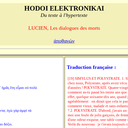
HODOI ELEKTRONIKAI
Du texte à l'hypertexte
LUCIEN, Les dialogues des morts
ἀποθανών
Traduction française :
[19] SIMYLUS ET POLYSTRATE. 1. SIM
chez nous, Polystrate, après avoir vécu 
΄ ἡμᾶς ἔτη οἶμαι οὐ πολὺ
d'années ! POLYSTRATE. Quatre-vingt-
comment as-tu passé les trente ans que 
effet, quelque soixante-dix ans, quan
agréablement : on dirait que cela te pa
comment vieux, malade et sans enfants
ντα; ἐγὼ γὰρ ἀμφὶ τὰ
? 2. POLYSTRATE. D'abord, j'avais un p
moi une foule de jolis garçons, de fem
d'une odeur exquise, une table comme 
ο δόξει.
Voilà du nouveau : je t'avais toujour