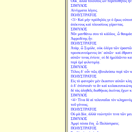
Οὔκ͵ ἀλλὰ τοιοῦτος ὢν περιπόθητος ἦν
ΣΙΜΥΛΟΣ
Αἰνίγματα λέγεις.
ΠΟΛΥΣΤΡΑΤΟΣ
<3> Καὶ μὴν πρόδηλός γε ὁ ἔρως οὑτοσὶ
ἀτέκνους καὶ πλουσίους γέροντας.
ΣΙΜΥΛΟΣ
Νῦν μανθάνω σου τὸ κάλλος͵ ὦ θαυμάσι
Ἀφροδίτης ἦν.
ΠΟΛΥΣΤΡΑΤΟΣ
Ἀτάρ͵ ὦ Σιμύλε͵ οὐκ ὀλίγα τῶν ἐραστ
προσκυνούμενος ὑπ΄ αὐτῶν· καὶ ἐθρυπτ
αὐτῶν τινας ἐνίοτε͵ οἱ δὲ ἡμιλλῶντο κ
περὶ ἐμὲ φιλοτιμίᾳ.
ΣΙΜΥΛΟΣ
Τέλος δ΄ οὖν πῶς ἐβουλεύσω περὶ τῶν 
ΠΟΛΥΣΤΡΑΤΟΣ
Εἰς τὸ φανερὸν μὲν ἕκαστον αὐτῶν κλ
ὁ δ΄ ἐπίστευέν τε ἂν καὶ κολακευτικώτ
δὲ τὰς ἀληθεῖς διαθήκας ἐκείνας ἔχων 
ΣΙΜΥΛΟΣ
<4> Τίνα δὲ αἱ τελευταῖαι τὸν κληρονό
τοῦ γένους;
ΠΟΛΥΣΤΡΑΤΟΣ
Οὐ μὰ Δία͵ ἀλλὰ νεώνητόν τινα τῶν μ
ΣΙΜΥΛΟΣ
Ἀμφὶ πόσα ἔτη͵ ὦ Πολύστρατε;
ΠΟΛΥΣΤΡΑΤΟΣ