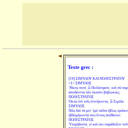
Texte grec :
[19] ΣΙΜΥΛΟΥ ΚΑΙ ΠΟΛΥΣΤΡΑΤΟΥ
<1> ΣΙΜΥΛΟΣ
῞Ηκεις ποτέ͵ ὦ Πολύστρατε͵ καὶ σὺ παρ
ἀποδέοντα τῶν ἑκατὸν βεβιωκώς;
ΠΟΛΥΣΤΡΑΤΟΣ
Ὀκτὼ ἐπὶ τοῖς ἐνενήκοντα͵ ὦ Σιμύλε.
ΣΙΜΥΛΟΣ
Πῶς δαὶ τὰ μετ΄ ἐμὲ ταῦτα ἐβίως τριάκο
ἑβδομήκοντά σου ὄντος ἀπέθανον.
ΠΟΛΥΣΤΡΑΤΟΣ
Ὑπερήδιστα͵ εἰ καί σοι παράδοξον τοῦτ