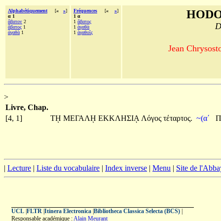
Alphabétiquement
[
«
»
]
Fréquences
[
«
»
]
HODO
α 1
1 α
ἄβατον
2
1
ἄβατος
D
ἄβατος
1
1
ἀγαθὰ
ἀγαθὰ
1
1
ἀγαθοῖς
Jean Chrysosto
>
Livre, Chap.
[4, 1]
Τῌ
ΜΕΓΑΛῌ
ΕΚΚΛΗΣΙᾼ
Λόγος
τέταρτος.
~(αʹ
Π
|
Lecture
|
Liste du vocabulaire
|
Index inverse
|
Menu
|
Site de l'Abba
UCL
|
FLTR
|
Itinera Electronica
|
Bibliotheca Classica Selecta (BCS)
|
Responsable académique :
Alain Meurant