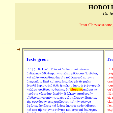
HODOI 
Du te
Jean Chrysostome, 
Texte grec :
Tra
[4,1] (p. 871) αʹ. Πάλιν οἱ δείλαιοι καὶ πάντων
[4,1
ἀνθρώπων ἀθλιώτεροι νηστεύειν μέλλουσιν Ἰουδαῖοι,
pré
καὶ πάλιν ἀσφαλίσασθαι τὴν τοῦ Χριστοῦ ποίμνην
pré
ἀναγκαῖον. Ἐπεὶ καὶ ποιμένες, ἕως μὲν ἂν μηδὲν
crai
ἐνοχλῇ θηρίον, ὑπὸ δρῦν ἢ πεύκην ἑαυτοὺς ῥίψαντες τῷ
joue
καλάμῳ συρίζουσιν, ἀφέντες ἐπ´
ἐξουσίας
ἁπάσης τὰ
qu'i
πρόβατα νέμεσθαι· ἐπειδὰν δὲ λύκων καταδρομὴν
flût
αἴσθωνται γινομένην, ταχέως τὸν κάλαμον ῥίψαντες,
et, 
τὴν σφενδόνην μεταχειρίζονται, καὶ τὴν σύριγγα
clam
ἀφέντες, ῥοπάλοις καὶ λίθοις ἑαυτοὺς καθοπλίζουσι,
l'e
καὶ πρὸ τῆς ποίμνης στάντες, καὶ μέγα καὶ διωλύγιον
exp