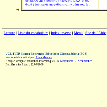
φειδώ. Οὐ γὰρ ἡ φύσις τῶν πραγμάτων, ἀλλ´ αἱ τοῦ
Θεοῦ ψῆφοι καλὰ καὶ φαῦλα εἶναι τὰ αὐτὰ ποιοῦσι.
|
Lecture
|
Liste du vocabulaire
|
Index inverse
|
Menu
|
Site de l'Abba
UCL
|
FLTR
|
Itinera Electronica
|
Bibliotheca Classica Selecta (BCS)
|
Responsable académique :
Alain Meurant
Analyse, design et réalisation informatiques :
B. Maroutaeff
-
J. Schumacher
Dernière mise à jour : 22/04/2009