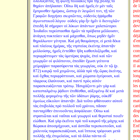
ὀλολύξαντες, τῇ φωνῇ πολλάκις πρὸ τῆς βολῆς τὸ
parc
θηρίον ἀπήλασαν. Οὕτω δὴ καὶ ἡμεῖς ἐν μὲν ταῖς
de 
ἔμπροσθεν ἡμέραις, ὥσπερ ἐν λειμῶνί τινι, τῇ τῶν
puis
Γραφῶν διηγήσει σκιρτῶντες, οὐδενὸς ἡψάμεθα
ten
ἀγωνιστικοῦ λόγου· οὐδεὶς γὰρ ἦν ἡμῖν ὁ διενοχλῶν·
pré
ἐπειδὴ δὲ σήμερον οἱ λύκων ἁπάντων χαλεπώτεροι
dev
Ἰουδαῖοι περιίστασθαι ἡμῶν τὰ πρόβατα μέλλουσιν,
dan
ἀνάγκη πυκτεύειν καὶ μάχεσθαι, ὅπως μηδὲν ἡμῖν
déj
θηριάλωτον γένηται. Καὶ μὴ θαυμάσητε, εἰ μετὰ δέκα
d'em
καὶ πλείους ἡμέρας, τῆς νηστείας ἐκείνης ἀπαντᾷν
tem
μελλούσης, ἡμεῖς ἐντεῦθεν ἤδη καθοπλιζόμεθα, καὶ
cons
περιφράττομεν τὰς ὑμετέρας ψυχὰς, ἐπεὶ καὶ τῶν
mett
γεωργῶν οἱ φιλόπονοι, ἐπειδὰν ἔχωσι γείτονα
maît
χείμαῤῥον παρασύροντα τὰς γεωργίας, οὐκ ἐν τῷ (p.
il a
872) καιρῷ τοῦ χειμῶνος, ἀλλὰ πρὸ τῆς ὥρας ἐκείνης,
ser
καὶ ὄχθας περιφράττουσι, καὶ χώματα ἐγείρουσι, καὶ
lon
τάφρους ἐλαύνουσι, καὶ παντὶ πρὸς αὐτὸν
redo
παρασκευάζονται τρόπῳ. Ἡσυχάζοντι μὲν γὰρ καὶ
les
κατεσταλμένῳ ῥᾴδιον ἐπιθέσθαι, αὐξομένῳ δὲ καὶ μετὰ
ins
πολλῆς φερομένῳ τῆς τῶν ὑδάτων ῥύμης, οὐκέθ´
mei
ὁμοίως εὔκολον ἀπαντᾷν. Διὰ τοῦτο φθάνουσιν αὐτοῦ
mate
τὰς ἐπιβολὰς πρὸ πολλοῦ τοῦ χρόνου, πᾶσαν
car
πανταχόθεν ἐπινοοῦντες ἀσφάλειαν. Οὕτω καὶ
dis
στρατιῶται καὶ ναῦται καὶ γεωργοὶ καὶ θερισταὶ ποιεῖν
des 
εἰώθασι. Καὶ γὰρ ἐκεῖνοι πρὸ τοῦ καιροῦ τῆς μάχης καὶ
char
θώρακα ἀποσμήχουσι, καὶ ἀσπίδα περισκοποῦσι, καὶ
Enf
χαλινοὺς παρασκευάζουσι, καὶ ἵππους τρέφουσι μετὰ
pré
πολλῆς τῆς ἐπιμελείας, καὶ τὰ ἄλλα πάντα εὖ
nou