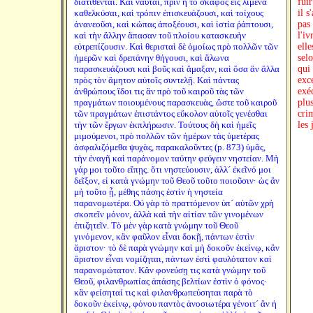
διατίθενται. Καὶ ναῦται, πρὶν ἢ τὸ σκάφος εἰς λιμένα
fui
καθελκύσαι, καὶ τρόπιν ἐπισκευάζουσι, καὶ τοίχους
il s
ἀνανεοῦσι, καὶ κώπας ἀποξέουσι, καὶ ἱστία ῥάπτουσι,
pas 
καὶ τὴν ἄλλην ἅπασαν τοῦ πλοίου κατασκευὴν
l'iv
εὐτρεπίζουσιν. Καὶ θερισταὶ δὲ ὁμοίως πρὸ πολλῶν τῶν
ell
ἡμερῶν καὶ δρεπάνην θήγουσι, καὶ ἅλωνα
selo
παρασκευάζουσι καὶ βοῦς καὶ ἅμαξαν, καὶ ὅσα ἂν ἄλλα
qui 
πρὸς τὸν ἄμητον αὐτοῖς συντελῇ. Καὶ πάντας
exce
ἀνθρώπους ἴδοι τις ἂν πρὸ τοῦ καιροῦ τὰς τῶν
exéc
πραγμάτων ποιουμένους παρασκευὰς, ὥστε τοῦ καιροῦ
plu
τῶν πραγμάτων ἐπιστάντος εὔκολον αὐτοῖς γενέσθαι
crim
τὴν τῶν ἔργων ἐκπλήρωσιν. Τούτους δὴ καὶ ἡμεῖς
les
μιμούμενοι, πρὸ πολλῶν τῶν ἡμέρων τὰς ὑμετέρας
ἀσφαλιζόμεθα ψυχὰς, παρακαλοῦντες (p. 873) ὑμᾶς,
τὴν ἐναγῆ καὶ παράνομον ταύτην φεύγειν νηστείαν. Μὴ
γάρ μοι τοῦτο εἴπῃς. ὅτι νηστεύουσιν, ἀλλ´ ἐκεῖνό μοι
δεῖξον, εἰ κατὰ γνώμην τοῦ Θεοῦ τοῦτο ποιοῦσιν· ὡς ἂν
μὴ τοῦτο ᾖ, μέθης πάσης ἐστὶν ἡ νηστεία
παρανομωτέρα. Οὐ γὰρ τὸ πραττόμενον ὑπ´ αὐτῶν χρὴ
σκοπεῖν μόνον, ἀλλὰ καὶ τὴν αἰτίαν τῶν γινομένων
ἐπιζητεῖν. Τὸ μὲν γὰρ κατὰ γνώμην τοῦ Θεοῦ
γινόμενον, κἂν φαῦλον εἶναι δοκῇ, πάντων ἐστὶν
ἄριστον· τὸ δὲ παρὰ γνώμην καὶ μὴ δοκοῦν ἐκείνῳ, κἂν
ἄριστον εἶναι νομίζηται, πάντων ἐστὶ φαυλότατον καὶ
παρανομώτατον. Κἂν φονεύσῃ τις κατὰ γνώμην τοῦ
Θεοῦ, φιλανθρωπίας ἁπάσης βελτίων ἐστὶν ὁ φόνος·
κἂν φείσηταί τις καὶ φιλανθρωπεύσηται παρὰ τὸ
δοκοῦν ἐκείνῳ, φόνου παντὸς ἀνοσιωτέρα γένοιτ´ ἂν ἡ