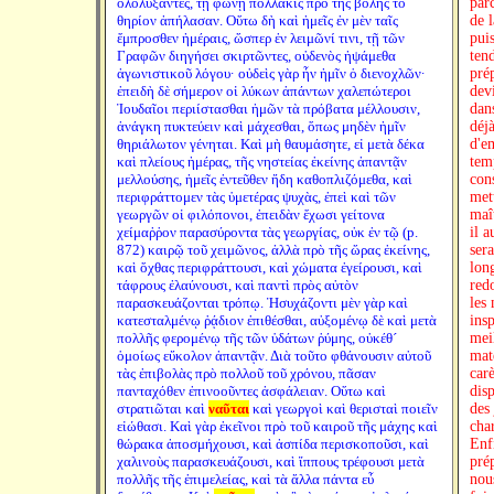
ὀλολύξαντες, τῇ φωνῇ πολλάκις πρὸ τῆς βολῆς τὸ
parc
θηρίον ἀπήλασαν. Οὕτω δὴ καὶ ἡμεῖς ἐν μὲν ταῖς
de 
ἔμπροσθεν ἡμέραις, ὥσπερ ἐν λειμῶνί τινι, τῇ τῶν
puis
Γραφῶν διηγήσει σκιρτῶντες, οὐδενὸς ἡψάμεθα
ten
ἀγωνιστικοῦ λόγου· οὐδεὶς γὰρ ἦν ἡμῖν ὁ διενοχλῶν·
pré
ἐπειδὴ δὲ σήμερον οἱ λύκων ἁπάντων χαλεπώτεροι
dev
Ἰουδαῖοι περιίστασθαι ἡμῶν τὰ πρόβατα μέλλουσιν,
dan
ἀνάγκη πυκτεύειν καὶ μάχεσθαι, ὅπως μηδὲν ἡμῖν
déj
θηριάλωτον γένηται. Καὶ μὴ θαυμάσητε, εἰ μετὰ δέκα
d'em
καὶ πλείους ἡμέρας, τῆς νηστείας ἐκείνης ἀπαντᾷν
tem
μελλούσης, ἡμεῖς ἐντεῦθεν ἤδη καθοπλιζόμεθα, καὶ
cons
περιφράττομεν τὰς ὑμετέρας ψυχὰς, ἐπεὶ καὶ τῶν
mett
γεωργῶν οἱ φιλόπονοι, ἐπειδὰν ἔχωσι γείτονα
maît
χείμαῤῥον παρασύροντα τὰς γεωργίας, οὐκ ἐν τῷ (p.
il a
872) καιρῷ τοῦ χειμῶνος, ἀλλὰ πρὸ τῆς ὥρας ἐκείνης,
ser
καὶ ὄχθας περιφράττουσι, καὶ χώματα ἐγείρουσι, καὶ
lon
τάφρους ἐλαύνουσι, καὶ παντὶ πρὸς αὐτὸν
redo
παρασκευάζονται τρόπῳ. Ἡσυχάζοντι μὲν γὰρ καὶ
les
κατεσταλμένῳ ῥᾴδιον ἐπιθέσθαι, αὐξομένῳ δὲ καὶ μετὰ
ins
πολλῆς φερομένῳ τῆς τῶν ὑδάτων ῥύμης, οὐκέθ´
mei
ὁμοίως εὔκολον ἀπαντᾷν. Διὰ τοῦτο φθάνουσιν αὐτοῦ
mate
τὰς ἐπιβολὰς πρὸ πολλοῦ τοῦ χρόνου, πᾶσαν
car
πανταχόθεν ἐπινοοῦντες ἀσφάλειαν. Οὕτω καὶ
dis
στρατιῶται καὶ
ναῦται
καὶ γεωργοὶ καὶ θερισταὶ ποιεῖν
des 
εἰώθασι. Καὶ γὰρ ἐκεῖνοι πρὸ τοῦ καιροῦ τῆς μάχης καὶ
char
θώρακα ἀποσμήχουσι, καὶ ἀσπίδα περισκοποῦσι, καὶ
Enf
χαλινοὺς παρασκευάζουσι, καὶ ἵππους τρέφουσι μετὰ
pré
πολλῆς τῆς ἐπιμελείας, καὶ τὰ ἄλλα πάντα εὖ
nou