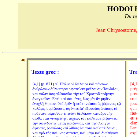
HODOI 
Du te
Jean Chrysostome, 
Texte grec :
Tra
[4,1] (p. 871) αʹ. Πάλιν οἱ δείλαιοι καὶ πάντων
[4,1
ἀνθρώπων ἀθλιώτεροι νηστεύειν μέλλουσιν Ἰουδαῖοι,
pré
καὶ πάλιν ἀσφαλίσασθαι τὴν τοῦ Χριστοῦ ποίμνην
pré
ἀναγκαῖον. Ἐπεὶ καὶ ποιμένες, ἕως μὲν ἂν μηδὲν
crai
ἐνοχλῇ θηρίον, ὑπὸ δρῦν ἢ πεύκην ἑαυτοὺς ῥίψαντες τῷ
joue
καλάμῳ συρίζουσιν, ἀφέντες ἐπ´ ἐξουσίας ἁπάσης τὰ
qu'i
πρόβατα νέμεσθαι· ἐπειδὰν δὲ λύκων καταδρομὴν
flût
αἴσθωνται γινομένην, ταχέως τὸν κάλαμον ῥίψαντες,
et, 
τὴν σφενδόνην μεταχειρίζονται, καὶ τὴν σύριγγα
clam
ἀφέντες, ῥοπάλοις καὶ λίθοις ἑαυτοὺς καθοπλίζουσι,
l'e
καὶ πρὸ τῆς ποίμνης στάντες, καὶ μέγα καὶ διωλύγιον
exp