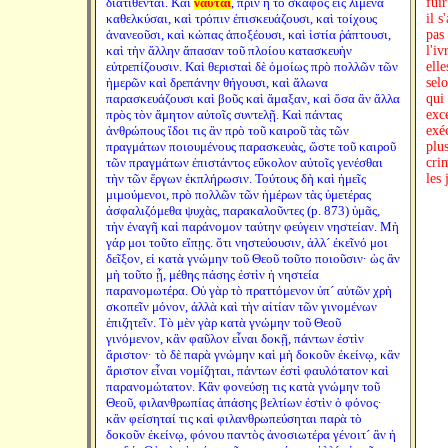
διατίθενται. Καὶ
ναῦται
, πρὶν ἢ τὸ σκάφος εἰς λιμένα
fui
καθελκύσαι, καὶ τρόπιν ἐπισκευάζουσι, καὶ τοίχους
il s
ἀνανεοῦσι, καὶ κώπας ἀποξέουσι, καὶ ἱστία ῥάπτουσι,
pas 
καὶ τὴν ἄλλην ἅπασαν τοῦ πλοίου κατασκευὴν
l'iv
εὐτρεπίζουσιν. Καὶ θερισταὶ δὲ ὁμοίως πρὸ πολλῶν τῶν
ell
ἡμερῶν καὶ δρεπάνην θήγουσι, καὶ ἅλωνα
selo
παρασκευάζουσι καὶ βοῦς καὶ ἅμαξαν, καὶ ὅσα ἂν ἄλλα
qui 
πρὸς τὸν ἄμητον αὐτοῖς συντελῇ. Καὶ πάντας
exce
ἀνθρώπους ἴδοι τις ἂν πρὸ τοῦ καιροῦ τὰς τῶν
exéc
πραγμάτων ποιουμένους παρασκευὰς, ὥστε τοῦ καιροῦ
plu
τῶν πραγμάτων ἐπιστάντος εὔκολον αὐτοῖς γενέσθαι
crim
τὴν τῶν ἔργων ἐκπλήρωσιν. Τούτους δὴ καὶ ἡμεῖς
les
μιμούμενοι, πρὸ πολλῶν τῶν ἡμέρων τὰς ὑμετέρας
ἀσφαλιζόμεθα ψυχὰς, παρακαλοῦντες (p. 873) ὑμᾶς,
τὴν ἐναγῆ καὶ παράνομον ταύτην φεύγειν νηστείαν. Μὴ
γάρ μοι τοῦτο εἴπῃς. ὅτι νηστεύουσιν, ἀλλ´ ἐκεῖνό μοι
δεῖξον, εἰ κατὰ γνώμην τοῦ Θεοῦ τοῦτο ποιοῦσιν· ὡς ἂν
μὴ τοῦτο ᾖ, μέθης πάσης ἐστὶν ἡ νηστεία
παρανομωτέρα. Οὐ γὰρ τὸ πραττόμενον ὑπ´ αὐτῶν χρὴ
σκοπεῖν μόνον, ἀλλὰ καὶ τὴν αἰτίαν τῶν γινομένων
ἐπιζητεῖν. Τὸ μὲν γὰρ κατὰ γνώμην τοῦ Θεοῦ
γινόμενον, κἂν φαῦλον εἶναι δοκῇ, πάντων ἐστὶν
ἄριστον· τὸ δὲ παρὰ γνώμην καὶ μὴ δοκοῦν ἐκείνῳ, κἂν
ἄριστον εἶναι νομίζηται, πάντων ἐστὶ φαυλότατον καὶ
παρανομώτατον. Κἂν φονεύσῃ τις κατὰ γνώμην τοῦ
Θεοῦ, φιλανθρωπίας ἁπάσης βελτίων ἐστὶν ὁ φόνος·
κἂν φείσηταί τις καὶ φιλανθρωπεύσηται παρὰ τὸ
δοκοῦν ἐκείνῳ, φόνου παντὸς ἀνοσιωτέρα γένοιτ´ ἂν ἡ