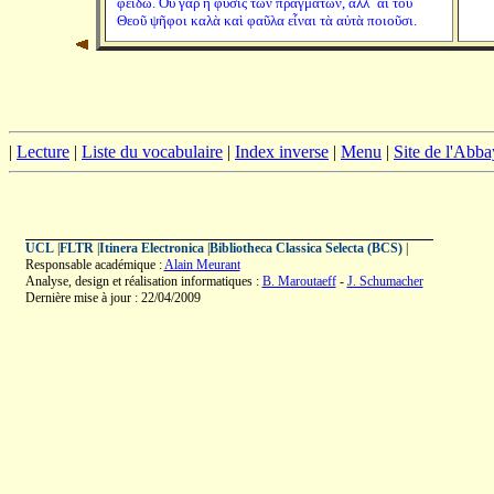
φειδώ. Οὐ γὰρ ἡ φύσις τῶν πραγμάτων, ἀλλ´ αἱ τοῦ
Θεοῦ ψῆφοι καλὰ καὶ φαῦλα εἶναι τὰ αὐτὰ ποιοῦσι.
|
Lecture
|
Liste du vocabulaire
|
Index inverse
|
Menu
|
Site de l'Abba
UCL
|
FLTR
|
Itinera Electronica
|
Bibliotheca Classica Selecta (BCS)
|
Responsable académique :
Alain Meurant
Analyse, design et réalisation informatiques :
B. Maroutaeff
-
J. Schumacher
Dernière mise à jour : 22/04/2009