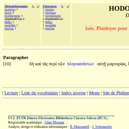
Alphabétiquement
[
«
»
]
Fréquences
[
«
»
]
HODO
πλείστων
1
1
πλείους
πλείω
4
1
πλείστων
D
πλησιάζουσιν
1
1
πλησιάζουσιν
πλησιασάντων 1
1 πλησιασάντων
Πόθεν
1
1
Πόθεν
ποιεῖσθαι
1
1
ποιεῖσθαι
Isée, Plaidoyer pour
ποιεῖται
1
1
ποιεῖται
Paragraphes
[10]
δὴ
καὶ
τὰς
περὶ
τῶν
πλησιασάντων
αὐτῇ
μαρτυρίας,
|
Lecture
|
Liste du vocabulaire
|
Index inverse
|
Menu
|
Site de Phili
UCL
|
FLTR
|
Itinera Electronica
|
Bibliotheca Classica Selecta (BCS)
|
Responsable académique :
Alain Meurant
Analyse, design et réalisation informatiques :
B. Maroutaeff
-
J. Schumacher