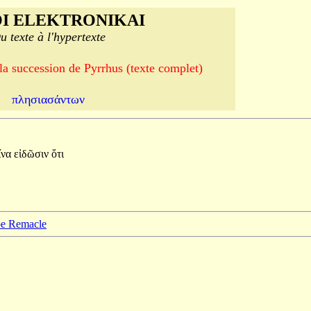
I ELEKTRONIKAI
u texte à l'hypertexte
 la succession de Pyrrhus (texte complet)
πλησιασάντων
ἵνα
εἰδῶσιν
ὅτι
ppe Remacle