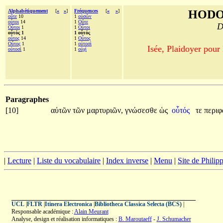
Alphabétiquement
[
«
»
]
Fréquences
[
«
»
]
HODO
οὔτε
10
1
οὐσῶν
οὗτοι
14
1
Οὔτε
D
Οὗτοι
1
1
Οὗτοι
οὗτός 1
1 οὗτός
οὗτος
14
1
Οὗτος
Οὗτος
1
1
οὑτοσὶ
Isée, Plaidoyer pour
οὑτοσὶ
1
1
οὐχὶ
Paragraphes
[10]
αὐτῶν
τῶν
μαρτυριῶν,
γνώσεσθε
ὡς
οὗτός
τε
περι
|
Lecture
|
Liste du vocabulaire
|
Index inverse
|
Menu
|
Site de Phili
UCL
|
FLTR
|
Itinera Electronica
|
Bibliotheca Classica Selecta (BCS)
|
Responsable académique :
Alain Meurant
Analyse, design et réalisation informatiques :
B. Maroutaeff
-
J. Schumacher