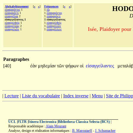
Alphabétiquement
[
«
»
]
Fréquences
[
«
»
]
HODO
εἰσαγαγόντες
1
1
εἷς
εἰσαγαγόντι
1
1
εἰσαγαγόντες
D
εἰσαγγεῖλαι
2
1
εἰσαγαγόντι
εἰσαγγείλαντες 1
1 εἰσαγγείλαντες
εἰσαγγελθεὶς
1
1
εἰσαγγελθεὶς
εἰσαγγελίαις
2
1
εἰσαγγελιῶν
Isée, Plaidoyer pour
εἰσαγγελιῶν
1
1
εἰσαγγέλλειν
Paragraphes
[40]
ἐὰν
μηδεμίαν
τῶν
ψήφων
οἱ
εἰσαγγείλαντες
μεταλάβ
|
Lecture
|
Liste du vocabulaire
|
Index inverse
|
Menu
|
Site de Phili
UCL
|
FLTR
|
Itinera Electronica
|
Bibliotheca Classica Selecta (BCS)
|
Responsable académique :
Alain Meurant
Analyse, design et réalisation informatiques :
B. Maroutaeff
-
J. Schumacher