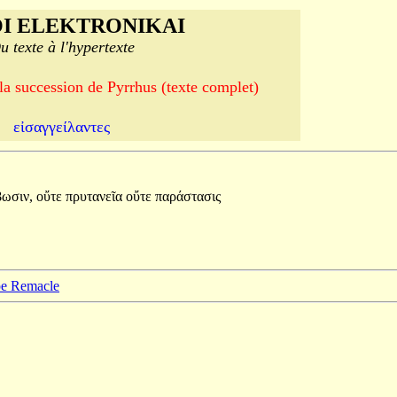
I ELEKTRONIKAI
u texte à l'hypertexte
 la succession de Pyrrhus (texte complet)
εἰσαγγείλαντες
ωσιν,
οὔτε
πρυτανεῖα
οὔτε
παράστασις
ppe Remacle