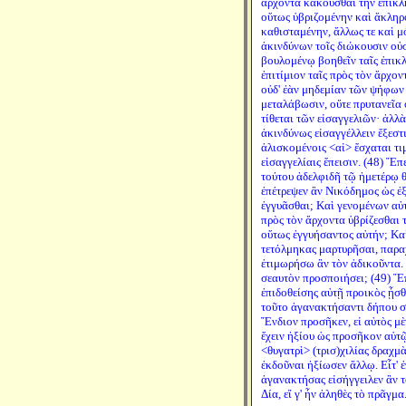
ἄρχοντα κακοῦσθαι τὴν ἐπίκλ
οὕτως ὑβριζομένην καὶ ἄκληρ
καθισταμένην, ἄλλως τε καὶ 
ἀκινδύνων τοῖς διώκουσιν οὐ
βουλομένῳ βοηθεῖν ταῖς ἐπικλ
ἐπιτίμιον ταῖς πρὸς τὸν ἄρχον
οὐδ' ἐὰν μηδεμίαν τῶν ψήφων 
μεταλάβωσιν, οὔτε πρυτανεῖα 
τίθεται τῶν εἰσαγγελιῶν· ἀλλὰ
ἀκινδύνως εἰσαγγέλλειν ἔξεστι
ἁλισκομένοις <αἱ> ἔσχαται τιμ
εἰσαγγελίαις ἔπεισιν. (48) Ἔπε
τούτου ἀδελφιδῆ τῷ ἡμετέρῳ θ
ἐπέτρεψεν ἂν Νικόδημος ὡς ἐξ
ἐγγυᾶσθαι; Καὶ γενομένων αὐτ
πρὸς τὸν ἄρχοντα ὑβρίζεσθαι 
οὕτως ἐγγυήσαντος αὐτήν; Καὶ
τετόλμηκας μαρτυρῆσαι, παρα
ἐτιμωρήσω ἂν τὸν ἀδικοῦντα.
σεαυτὸν προσποιήσει; (49) Ἔπε
ἐπιδοθείσης αὐτῇ προικὸς ᾖσθ
τοῦτο ἀγανακτήσαντι δήπου σο
Ἔνδιον προσῆκεν, εἰ αὐτὸς μὲ
ἔχειν ἠξίου ὡς προσῆκον αὑτῷ
<θυγατρὶ> (τρισ)χιλίας δραχμ
ἐκδοῦναι ἠξίωσεν ἄλλῳ. Εἶτ' ἐ
ἀγανακτήσας εἰσήγγειλεν ἂν 
Δία, εἴ γ' ἦν ἀληθὲς τὸ πρᾶγμα