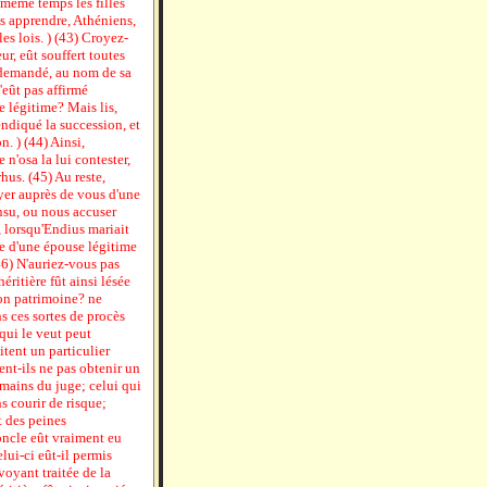
 même temps les filles
us apprendre, Athéniens,
 les lois. ) (43) Croyez-
r, eût souffert toutes
 demandé, au nom de sa
'eût pas affirmé
e légitime? Mais lis,
endiqué la succession, et
n. ) (44) Ainsi,
n'osa la lui contester,
rhus. (45) Au reste,
yer auprès de vous d'une
insu, ou nous accuser
 lorsqu'Endius mariait
le d'une épouse légitime
6) N'auriez-vous pas
ritière fût ainsi lésée
son patrimoine? ne
ns ces sortes de procès
qui le veut peut
itent un particulier
ent-ils ne pas obtenir un
mains du juge; celui qui
ns courir de risque;
t des peines
oncle eût vraiment eu
lui-ci eût-il permis
voyant traitée de la