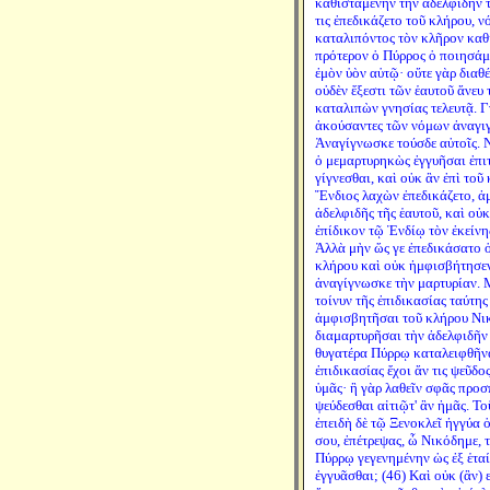
καθισταμένην τὴν ἀδελφιδῆν 
τις ἐπεδικάζετο τοῦ κλήρου, ν
καταλιπόντος τὸν κλῆρον καθί
πρότερον ὁ Πύρρος ὁ ποιησάμ
ἐμὸν ὑὸν αὑτῷ· οὔτε γὰρ διαθέ
οὐδὲν ἔξεστι τῶν ἑαυτοῦ ἄνευ 
καταλιπὼν γνησίας τελευτᾷ. 
ἀκούσαντες τῶν νόμων ἀναγ
Ἀναγίγνωσκε τούσδε αὐτοῖς. Ν
ὁ μεμαρτυρηκὼς ἐγγυῆσαι ἐπιτ
γίγνεσθαι, καὶ οὐκ ἂν ἐπὶ τοῦ 
Ἔνδιος λαχὼν ἐπεδικάζετο, ἀ
ἀδελφιδῆς τῆς ἑαυτοῦ, καὶ οὐ
ἐπίδικον τῷ Ἐνδίῳ τὸν ἐκείνη
Ἀλλὰ μὴν ὥς γε ἐπεδικάσατο ὁ
κλήρου καὶ οὐκ ἠμφισβήτησεν
ἀναγίγνωσκε τὴν μαρτυρίαν. 
τοίνυν τῆς ἐπιδικασίας ταύτη
ἀμφισβητῆσαι τοῦ κλήρου Νι
διαμαρτυρῆσαι τὴν ἀδελφιδῆν
θυγατέρα Πύρρῳ καταλειφθῆναι
ἐπιδικασίας ἔχοι ἄν τις ψεῦδ
ὑμᾶς· ἢ γὰρ λαθεῖν σφᾶς προσπ
ψεύδεσθαι αἰτιῷτ' ἂν ἡμᾶς. Τ
ἐπειδὴ δὲ τῷ Ξενοκλεῖ ἠγγύα 
σου, ἐπέτρεψας, ὦ Νικόδημε, τ
Πύρρῳ γεγενημένην ὡς ἐξ ἑτα
ἐγγυᾶσθαι; (46) Καὶ οὐκ (ἂν) 