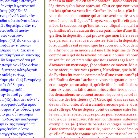
τὴν σαυτοῦ; Ὁπότε γάρ
biens à la mort, et d'en faire donation, sans donner en
όθην τὴν θυγατέρα τοῦ
légitimes qu'on laisse après soi. C'est ce que vont vo
στη. (42) Ἔτι δὲ
les lois qu'on va vous lire. Greffier, lis les lois. (On lit
ενος τὸν ἀδελφὸν τὸν
vous donc qu'un homme qui atteste avoir marié sa soeu
σθαι οὔτε δοῦναι οὐδενὶ
ces démarches illégales? Croyez-vous qu'il n'eût pas
τῶν θυγατέρων, ἐάν τις
nièce, la succession qu'Endius revendiquait, et qu'il n
Γνώσεσθε δὲ αὐτῶν
qu'Endius n'avait aucun droit au patrimoine d'une fill
ιγνωσκομένων.
greffier, la déposition qui prouve que mon frère a rev
όμοι (43) Δοκεῖ ἂν ὑμῖν
que personne ne la lui a contestée. (On lit la dépositio
ρέψαι ἄν τι τούτων
lorsqu'Endius eut revendiqué la succession, Nicodème 
κλήρου τῇ λήξει, ἣν ὁ
ni affirmer que sa nièce était une fille légitime de Pyr
μφισβητῆσαι ἂν ὑπὲρ τῆς
comme au sujet de la revendication il pourrait s'appu
κ ἂν διαμαρτυρῆσαι μὴ
raison fausse, et prétendre que nous avons agi à son 
ς πατρῷον κλῆρον εἶναι;
d'avancer un mensonge, j'abandonne ce moyen. Mais,
 ἡμέτερος ἀδελφὸς τοῦ
votre nièce, auriez-vous permis, Nicodème, que la fil
 οὐδεὶς ἐκείνῳ,
de Pyrrhus fût mariée comme née d'une courtisane? (4
Μαρτυρία. (44) Γενομένης
cité Endius devant l'archonte, vous plaignant qu'une hé
ς οὐκ ἐτόλμησεν
et outragée par un adoptif, qu'elle fût dépouillée de 
κόδημος, οὐδὲ
l'auriez-vous pas fait d'autant plus volontiers, que da
 τὴν ἑαυτοῦ γνησίαν
les demandeurs ne courent aucun risque, et que celui 
. (45) Περὶ μὲν οὖν τῆς
défendre des héritières? (47) Ceux qui, dans ces cas, c
ος προφασίσασθαι πρὸς
devant l'archonte, n'ont à craindre aucune peine, duss
οιήσαιτ' ἂν οὗτος, ἢ καὶ
seul suffrage. On ne dépose point de somme entre les 
οῦτο μὲν οὖν παρῶμεν·
le veut, je le répète, peut se porter pour accusateur sa
ὁ Ἔνδιος τὴν ἀδελφιδῆν
tandis que les accusés, s'ils sont condamnés, subissen
ὴν ἐκ τῆς ἐγγυητῆς τῷ
exemplaires. (48) Avec de pareils avantages, si notre 
ίρας ἐκείνῳ οὖσαν
d'une femme légitime une fille, nièce de Nicodème, ce
εἰσήγγειλας πρὸς τὸν
qu'elle fût mariée comme née d'une courtisane? en la 