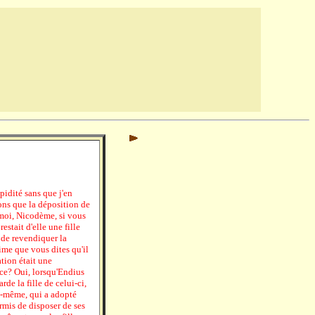
pidité sans que j'en
ons que la déposition de
moi, Nicodème, si vous
estait d'elle une fille
 de revendiquer la
ime que vous dites qu'il
tion était une
èce? Oui, lorsqu'Endius
rde la fille de celui-ci,
lui-même, qui a adopté
ermis de disposer de ses