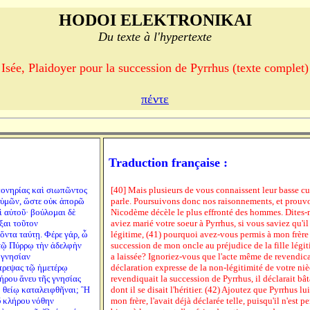
HODOI ELEKTRONIKAI
Du texte à l'hypertexte
Isée, Plaidoyer pour la succession de Pyrrhus (texte complet)
πέντε
Traduction française :
 πονηρίας καὶ σιωπῶντος
[40] Mais plusieurs de vous connaissent leur basse cu
 ὑμῶν, ὥστε οὐκ ἀπορῶ
parle. Poursuivons donc nos raisonnements, et prouv
ὶ αὐτοῦ· βούλομαι δὲ
Nicodème décèle le plus effronté des hommes. Dites-
ξαι τοῦτον
aviez marié votre soeur à Pyrrhus, si vous saviez qu'il r
ὄντα ταύτῃ. Φέρε γάρ, ὦ
légitime, (41) pourquoi avez-vous permis à mon frère
τῷ Πύρρῳ τὴν ἀδελφὴν
succession de mon oncle au préjudice de la fille légit
α γνησίαν
a laissée? Ignoriez-vous que l'acte même de revendica
έτρεψας τῷ ἡμετέρῳ
déclaration expresse de la non-légitimité de votre ni
ήρου ἄνευ τῆς γνησίας
revendiquait la succession de Pyrrhus, il déclarait bâta
ῳ θείῳ καταλειφθῆναι; Ἢ
dont il se disait l'héritier. (42) Ajoutez que Pyrrhus 
οῦ κλήρου νόθην
mon frère, l'avait déjà déclarée telle, puisqu'il n'est p