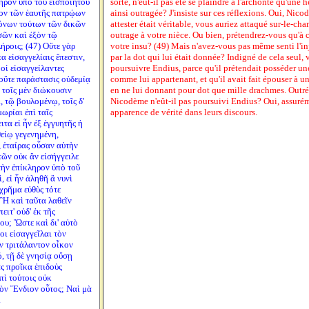
ηρον ὑπὸ τοῦ εἰσποιήτου
sorte, n'eût-il pas été se plaindre à l'archonte qu'une h
ον τῶν ἑαυτῆς πατρῴων
ainsi outragée? J'insiste sur ces réflexions. Oui, Nic
μόνων τούτων τῶν δικῶν
attester était véritable, vous auriez attaqué sur-le-cha
σῶν καὶ ἐξὸν τῷ
outrage à votre nièce. Ou bien, prétendrez-vous qu'à c
ήροις; (47) Οὔτε γὰρ
votre insu? (49) Mais n'avez-vous pas même senti l'inj
τα εἰσαγγελίαις ἔπεστιν,
par la dot qui lui était donnée? Indigné de cela seul,
οἱ εἰσαγγείλαντες
poursuivre Endius, parce qu'il prétendait posséder un
οὔτε παράστασις οὐδεμίᾳ
comme lui appartenant, et qu'il avait fait épouser à un
 τοῖς μὲν διώκουσιν
en ne lui donnant pour dot que mille drachmes. Outré d
, τῷ βουλομένῳ, τοῖς δ'
Nicodème n'eût-il pas poursuivi Endius? Oui, assuréme
ωρίαι ἐπὶ ταῖς
apparence de vérité dans leurs discours.
ιτα εἰ ἦν ἐξ ἐγγυητῆς ἡ
είῳ γεγενημένη,
 ἑταίρας οὖσαν αὐτὴν
ῶν οὐκ ἂν εἰσήγγειλε
τὴν ἐπίκληρον ὑπὸ τοῦ
, εἰ ἦν ἀληθῆ ἃ νυνὶ
χρῆμα εὐθὺς τότε
 Ἢ καὶ ταῦτα λαθεῖν
ιτ' οὐδ' ἐκ τῆς
ου; Ὥστε καὶ δι' αὐτὸ
ι εἰσαγγεῖλαι τὸν
ν τριτάλαντον οἶκον
, τῇ δὲ γνησίᾳ οὔσῃ
ὰς προῖκα ἐπιδοὺς
πὶ τούτοις οὐκ
τὸν Ἔνδιον οὗτος; Ναὶ μὰ
.