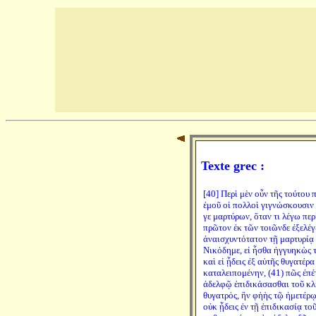
Texte grec :
[40] Περὶ μὲν οὖν τῆς τούτου
ἐμοῦ οἱ πολλοὶ γιγνώσκουσιν
γε μαρτύρων, ὅταν τι λέγω περ
πρῶτον ἐκ τῶν τοιῶνδε ἐξελέγ
ἀναισχυντότατον τῇ μαρτυρίᾳ 
Νικόδημε, εἰ ἦσθα ἠγγυηκὼς 
καὶ εἰ ᾖδεις ἐξ αὐτῆς θυγατέρ
καταλειπομένην, (41) πῶς ἐπ
ἀδελφῷ ἐπιδικάσασθαι τοῦ κλ
θυγατρός, ἣν φὴὴς τῷ ἡμετέρ
οὐκ ᾖδεις ἐν τῇ ἐπιδικασίᾳ τ