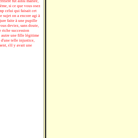
éritière fût ainsi mariée,
odème, si ce que vous osez
mp celui qui faisait cet
e sujet on a encore agi à
ure faite à une pupille
 vous deviez, sans doute,
e riche succession
 autre une fille légitime
'une telle injustice,
nt, s'il y avait une