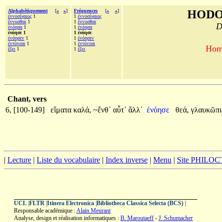
Alphabétiquement
[
«
»
]
Fréquences
[
«
»
]
HODO
ἐννοσίγαιος
1
1
ἐννοσίγαιος
ἕννυσθαι
1
1
ἕννυσθαι
D
ἐνόησα
1
1
ἐνόησα
ἐνόησε 1
1 ἐνόησε
ἐνόησεν
1
1
ἐνόησεν
ἐντύνεαι
1
1
ἐντύνεαι
Homè
ἕξει
1
1
ἕξει
Chant, vers
6, [100-149]
εἵματα
καλά,
~ἔνθ᾽
αὖτ᾽
ἄλλ᾽
ἐνόησε
θεά,
γλαυκῶπ
|
Lecture
|
Liste du vocabulaire
|
Index inverse
|
Menu
|
Site PHILO
UCL
|
FLTR
|
Itinera Electronica
|
Bibliotheca Classica Selecta (BCS)
|
Responsable académique :
Alain Meurant
Analyse, design et réalisation informatiques :
B. Maroutaeff
-
J. Schumacher