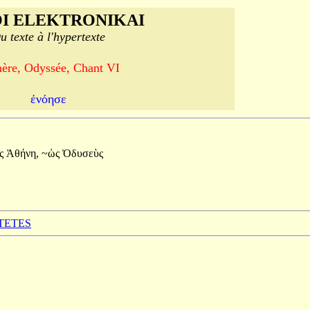
I ELEKTRONIKAI
u texte à l'hypertexte
re, Odyssée, Chant VI
ἐνόησε
ις
Ἀθήνη,
~ὡς
Ὀδυσεὺς
CTETES