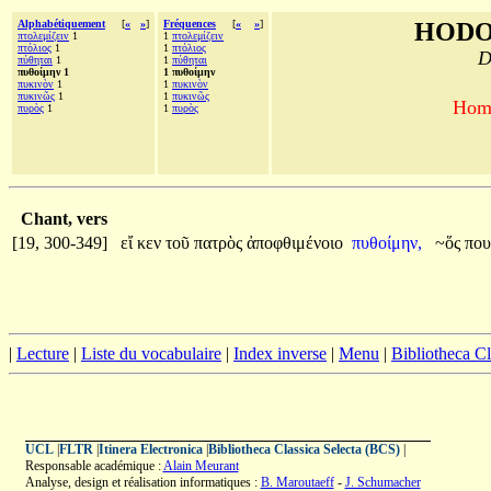
Alphabétiquement
[
«
»
]
Fréquences
[
«
»
]
HODO
πτολεμίζειν
1
1
πτολεμίζειν
πτόλιος
1
1
πτόλιος
D
πύθηται
1
1
πύθηται
πυθοίμην 1
1 πυθοίμην
πυκινὸν
1
1
πυκινὸν
πυκινῶς
1
1
πυκινῶς
Homè
πυρὸς
1
1
πυρὸς
Chant, vers
[19, 300-349]
εἴ
κεν
τοῦ
πατρὸς
ἀποφθιμένοιο
πυθοίμην,
~ὅς
πο
|
Lecture
|
Liste du vocabulaire
|
Index inverse
|
Menu
|
Bibliotheca C
UCL
|
FLTR
|
Itinera Electronica
|
Bibliotheca Classica Selecta (BCS)
|
Responsable académique :
Alain Meurant
Analyse, design et réalisation informatiques :
B. Maroutaeff
-
J. Schumacher