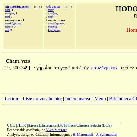
Alphabétiquement
[
«
»
]
Fréquences
[
«
»
]
HODO
ποτε
4
1
πότε
ποτῆτος
1
1
ποτῆτος
D
ποτὶ
1
1
ποτὶ
ποτιδέγμενον 1
1 ποτιδέγμενον
ποτιδέγμενος
1
1
ποτιδέγμενος
πότνια
2
1
πρέσβα
Homè
που
3
1
Πριαμίδης
Chant, vers
[19, 300-349]
~γήραΐ
τε
στυγερῷ
καὶ
ἐμὴν
ποτιδέγμενον
αἰεὶ
~λ
|
Lecture
|
Liste du vocabulaire
|
Index inverse
|
Menu
|
Bibliotheca C
UCL
|
FLTR
|
Itinera Electronica
|
Bibliotheca Classica Selecta (BCS)
|
Responsable académique :
Alain Meurant
Analyse, design et réalisation informatiques :
B. Maroutaeff
-
J. Schumacher