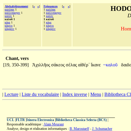
Alphabétiquement
[
«
»
]
Fréquences
[
«
»
]
HODO
καλέσας
1
1
καλέσας
καλλιπάρῃον
1
1
καλλιπάρῃον
D
καλὸν
1
1
καλὸν
καλοῦ 1
1 καλοῦ
κάμε
1
1
κάμε
κάμνει
1
1
κάμνει
Homè
κάμψειν
1
1
κάμψειν
Chant, vers
[19, 350-399]
Ἀχιλλῆος
σάκεος
σέλας
αἰθέρ᾽
ἵκανε
~καλοῦ
δαιδ
|
Lecture
|
Liste du vocabulaire
|
Index inverse
|
Menu
|
Bibliotheca C
UCL
|
FLTR
|
Itinera Electronica
|
Bibliotheca Classica Selecta (BCS)
|
Responsable académique :
Alain Meurant
Analyse, design et réalisation informatiques :
B. Maroutaeff
-
J. Schumacher