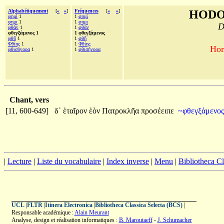
Alphabétiquement
[
«
»
]
Fréquences
[
«
»
]
HODO
φημὶ
1
1
φημὶ
φημι
1
1
φημι
D
φθὰν
1
1
φθὰν
φθεγξάμενος 1
1 φθεγξάμενος
φθῆ
1
1
φθῆ
Φθίης
1
1
Φθίης
Hom
φθισήνορα
1
1
φθισήνορα
Chant, vers
[11, 600-649]
δ᾽
ἑταῖρον
ἑὸν
Πατροκλῆα
προσέειπε
~φθεγξάμενο
|
Lecture
|
Liste du vocabulaire
|
Index inverse
|
Menu
|
Bibliotheca C
UCL
|
FLTR
|
Itinera Electronica
|
Bibliotheca Classica Selecta (BCS)
|
Responsable académique :
Alain Meurant
Analyse, design et réalisation informatiques :
B. Maroutaeff
-
J. Schumacher