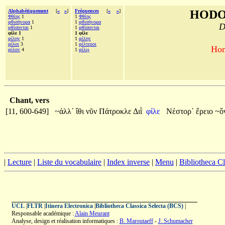
Alphabétiquement
[
«
»
]
Fréquences
[
«
»
]
HODO
Φθίης
1
1
Φθίης
φθισήνορα
1
1
φθισήνορα
D
φθίσονται
1
1
φθίσονται
φίλε 1
1 φίλε
φίλην
1
1
φίλην
φίλοι
3
1
φίλτεροι
Hom
φίλον
4
1
φίλῳ
Chant, vers
[11, 600-649]
~ἀλλ᾽
ἴθι
νῦν
Πάτροκλε
Διῒ
φίλε
Νέστορ᾽
ἔρειο
~ὅ
|
Lecture
|
Liste du vocabulaire
|
Index inverse
|
Menu
|
Bibliotheca C
UCL
|
FLTR
|
Itinera Electronica
|
Bibliotheca Classica Selecta (BCS)
|
Responsable académique :
Alain Meurant
Analyse, design et réalisation informatiques :
B. Maroutaeff
-
J. Schumacher