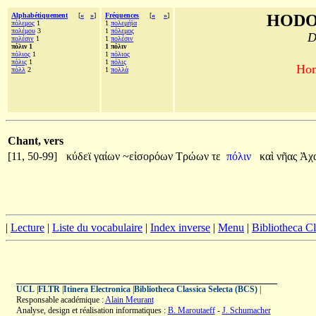
Alphabétiquement
[
«
»
]
Fréquences
[
«
»
]
HODO
πόλεμος
1
1
πολεμήϊα
πολέμου
3
1
πόλεμος
D
πολέσιν
1
1
πολέσιν
πόλιν 1
1 πόλιν
πόλιος
1
1
πόλιος
πόλις
1
1
πόλις
Hom
πόλλ
2
1
πολλά
Chant, vers
[11, 50-99]
κύδεϊ
γαίων
~εἰσορόων
Τρώων
τε
πόλιν
καὶ
νῆας
Ἀχ
|
Lecture
|
Liste du vocabulaire
|
Index inverse
|
Menu
|
Bibliotheca C
UCL
|
FLTR
|
Itinera Electronica
|
Bibliotheca Classica Selecta (BCS)
|
Responsable académique :
Alain Meurant
Analyse, design et réalisation informatiques :
B. Maroutaeff
-
J. Schumacher