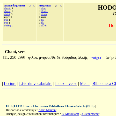
Alphabétiquement
[
«
»
]
Fréquences
[
«
»
]
HODO
ὀϊστόν
1
1
οἷσιν
ὀϊστός
1
1
ὀϊστόν
D
ὀϊστῷ
3
1
ὀϊστός
οἴχετ 1
1 οἴχετ
οἴω
1
1
οἴω
ὀΐω
1
1
ὀΐω
Hom
οἰώθη
1
1
οἰώθη
Chant, vers
[11, 250-299]
φίλοι,
μνήσασθε
δὲ
θούριδος
ἀλκῆς.
~οἴχετ᾽
ἀνὴρ
|
Lecture
|
Liste du vocabulaire
|
Index inverse
|
Menu
|
Bibliotheca C
UCL
|
FLTR
|
Itinera Electronica
|
Bibliotheca Classica Selecta (BCS)
|
Responsable académique :
Alain Meurant
Analyse, design et réalisation informatiques :
B. Maroutaeff
-
J. Schumacher