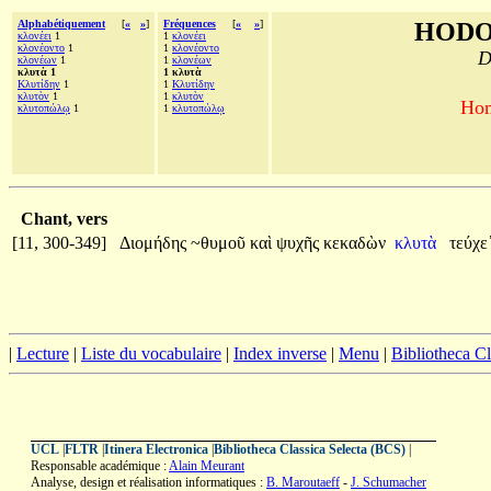
Alphabétiquement
[
«
»
]
Fréquences
[
«
»
]
HODO
κλονέει
1
1
κλονέει
κλονέοντο
1
1
κλονέοντο
D
κλονέων
1
1
κλονέων
κλυτὰ 1
1 κλυτὰ
Κλυτίδην
1
1
Κλυτίδην
κλυτὸν
1
1
κλυτὸν
Hom
κλυτοπώλῳ
1
1
κλυτοπώλῳ
Chant, vers
[11, 300-349]
Διομήδης
~θυμοῦ
καὶ
ψυχῆς
κεκαδὼν
κλυτὰ
τεύχε
|
Lecture
|
Liste du vocabulaire
|
Index inverse
|
Menu
|
Bibliotheca C
UCL
|
FLTR
|
Itinera Electronica
|
Bibliotheca Classica Selecta (BCS)
|
Responsable académique :
Alain Meurant
Analyse, design et réalisation informatiques :
B. Maroutaeff
-
J. Schumacher