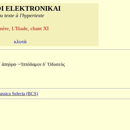
I ELEKTRONIKAI
u texte à l'hypertexte
ère, L'Iliade, chant XI
κλυτὰ
᾽
ἀπηύρα·
~Ἱππόδαμον
δ᾽
Ὀδυσεὺς
lassica Selecta (BCS)