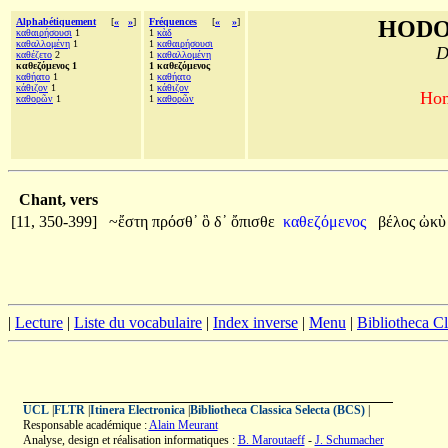
Alphabétiquement
[
«
»
]
Fréquences
[
«
»
]
HODO
καθαιρήσουσι
1
1
κὰδ
καθαλλομένη
1
1
καθαιρήσουσι
D
καθέζετο
2
1
καθαλλομένη
καθεζόμενος 1
1 καθεζόμενος
καθήατο
1
1
καθήατο
κάθιζον
1
1
κάθιζον
Hom
καθορῶν
1
1
καθορῶν
Chant, vers
[11, 350-399]
~ἔστη
πρόσθ᾽
ὃ
δ᾽
ὄπισθε
καθεζόμενος
βέλος
ὠκ
|
Lecture
|
Liste du vocabulaire
|
Index inverse
|
Menu
|
Bibliotheca C
UCL
|
FLTR
|
Itinera Electronica
|
Bibliotheca Classica Selecta (BCS)
|
Responsable académique :
Alain Meurant
Analyse, design et réalisation informatiques :
B. Maroutaeff
-
J. Schumacher