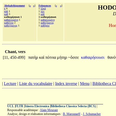
Alphabétiquement
[
«
»
]
Fréquences
[
«
»
]
HODO
κ
6
1
ἰῶκά
κὰδ
1
1
ἰών
D
καθ
3
1
κὰδ
καθαιρήσουσι 1
1 καθαιρήσουσι
καθαλλομένη
1
1
καθαλλομένη
καθέζετο
2
1
καθεζόμενος
Hom
καθεζόμενος
1
1
καθήατο
Chant, vers
[11, 450-499]
πατὴρ
καὶ
πότνια
μήτηρ
~ὄσσε
καθαιρήσουσι
θανό
|
Lecture
|
Liste du vocabulaire
|
Index inverse
|
Menu
|
Bibliotheca C
UCL
|
FLTR
|
Itinera Electronica
|
Bibliotheca Classica Selecta (BCS)
|
Responsable académique :
Alain Meurant
Analyse, design et réalisation informatiques :
B. Maroutaeff
-
J. Schumacher