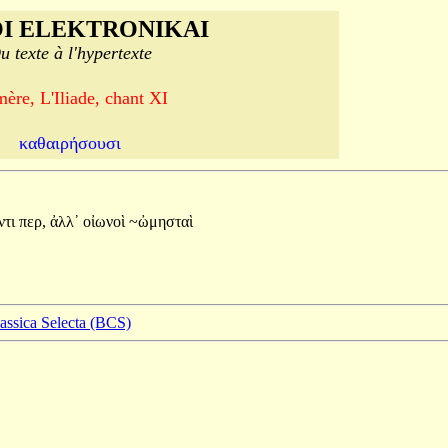
I ELEKTRONIKAI
u texte à l'hypertexte
ère, L'Iliade, chant XI
καθαιρήσουσι
ντι
περ,
ἀλλ᾽
οἰωνοὶ
~ὠμησταὶ
lassica Selecta (BCS)