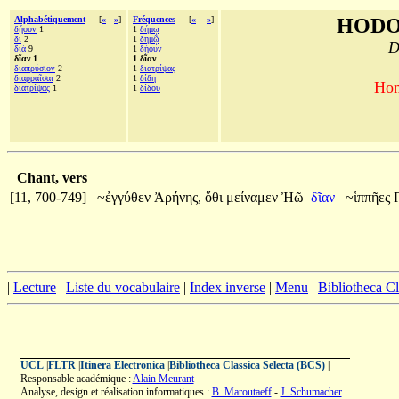
Alphabétiquement
[
«
»
]
Fréquences
[
«
»
]
HODO
δῄουν
1
1
δήμῳ
δι
2
1
δημῷ
D
διὰ
9
1
δῄουν
δῖαν 1
1 δῖαν
διαπρύσιον
2
1
διατρίψας
διαρραῖσαι
2
1
δίδη
Hom
διατρίψας
1
1
δίδου
Chant, vers
[11, 700-749]
~ἐγγύθεν
Ἀρήνης,
ὅθι
μείναμεν
Ἠῶ
δῖαν
~ἱππῆες
|
Lecture
|
Liste du vocabulaire
|
Index inverse
|
Menu
|
Bibliotheca C
UCL
|
FLTR
|
Itinera Electronica
|
Bibliotheca Classica Selecta (BCS)
|
Responsable académique :
Alain Meurant
Analyse, design et réalisation informatiques :
B. Maroutaeff
-
J. Schumacher