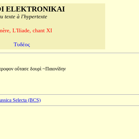
I ELEKTRONIKAI
u texte à l'hypertexte
ère, L'Iliade, chant XI
Τυδέος
τροφον
οὔτασε
δουρὶ
~Παιονίδην
lassica Selecta (BCS)