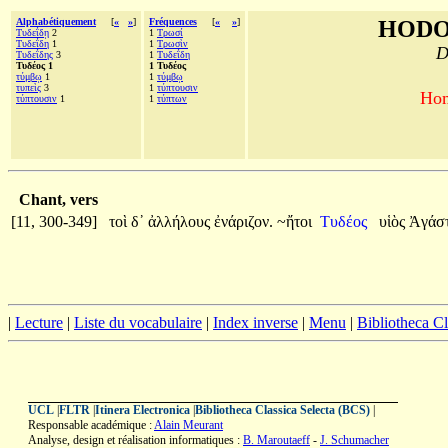
Alphabétiquement
[
«
»
]
Fréquences
[
«
»
]
HODO
Τυδεΐδῃ
2
1
Τρωσί
Τυδεΐδη
1
1
Τρωσὶν
D
Τυδεΐδης
3
1
Τυδεΐδη
Τυδέος 1
1 Τυδέος
τύμβῳ
1
1
τύμβῳ
τυπεὶς
3
1
τύπτουσιν
Hom
τύπτουσιν
1
1
τύπτων
Chant, vers
[11, 300-349]
τοὶ
δ᾽
ἀλλήλους
ἐνάριζον.
~ἤτοι
Τυδέος
υἱὸς
Ἀγάσ
|
Lecture
|
Liste du vocabulaire
|
Index inverse
|
Menu
|
Bibliotheca C
UCL
|
FLTR
|
Itinera Electronica
|
Bibliotheca Classica Selecta (BCS)
|
Responsable académique :
Alain Meurant
Analyse, design et réalisation informatiques :
B. Maroutaeff
-
J. Schumacher