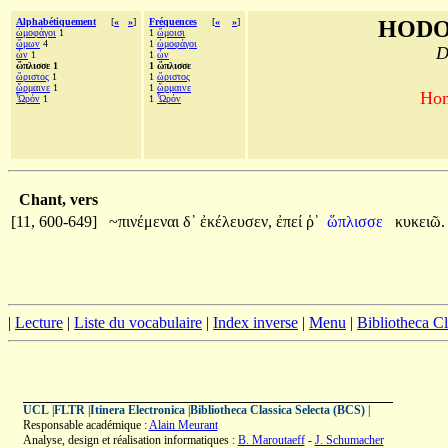
Alphabétiquement
[
«
»
]
Fréquences
[
«
»
]
HODO
ὠμοφάγοι
1
1
ὤμοισι
ὤμων
4
1
ὠμοφάγοι
D
ὧν
1
1
ὧν
ὥπλισσε 1
1 ὥπλισσε
ὤριστος
1
1
ὤριστος
ὥρμαινε
1
1
ὥρμαινε
Hom
Ὦρόν
1
1
Ὦρόν
Chant, vers
[11, 600-649]
~πινέμεναι
δ᾽
ἐκέλευσεν,
ἐπεί
ῥ᾽
ὥπλισσε
κυκειῶ.
|
Lecture
|
Liste du vocabulaire
|
Index inverse
|
Menu
|
Bibliotheca C
UCL
|
FLTR
|
Itinera Electronica
|
Bibliotheca Classica Selecta (BCS)
|
Responsable académique :
Alain Meurant
Analyse, design et réalisation informatiques :
B. Maroutaeff
-
J. Schumacher