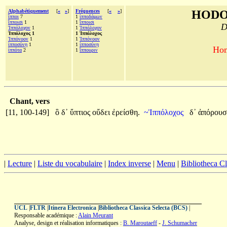
Alphabétiquement
[
«
»
]
Fréquences
[
«
»
]
HODO
ἵπποι
7
1
ἱπποδάμων
ἵπποισι
1
1
ἵπποισι
D
Ἱππόλοχον
1
1
Ἱππόλοχον
Ἱππόλοχος 1
1 Ἱππόλοχος
Ἱππόνοον
1
1
Ἱππόνοον
ἱπποσύνῃ
1
1
ἱπποσύνῃ
Hom
ἱππότα
2
1
ἵππουριν
Chant, vers
[11, 100-149]
ὃ
δ᾽
ὕπτιος
οὔδει
ἐρείσθη.
~Ἱππόλοχος
δ᾽
ἀπόρουσ
|
Lecture
|
Liste du vocabulaire
|
Index inverse
|
Menu
|
Bibliotheca C
UCL
|
FLTR
|
Itinera Electronica
|
Bibliotheca Classica Selecta (BCS)
|
Responsable académique :
Alain Meurant
Analyse, design et réalisation informatiques :
B. Maroutaeff
-
J. Schumacher