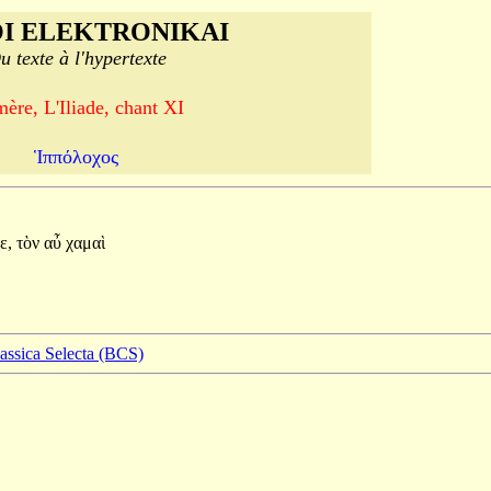
I ELEKTRONIKAI
u texte à l'hypertexte
ère, L'Iliade, chant XI
Ἱππόλοχος
ε,
τὸν
αὖ
χαμαὶ
lassica Selecta (BCS)