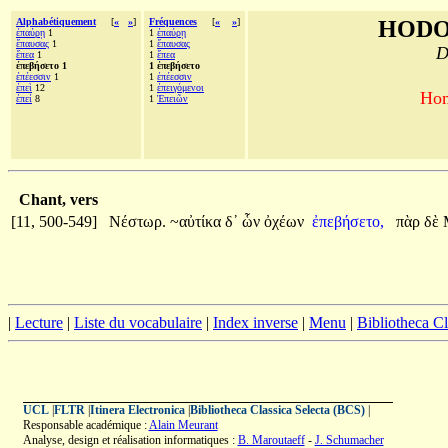
Alphabétiquement
[
«
»
]
Fréquences
[
«
»
]
HODO
ἐπαύρῃ
1
1
ἐπαύρῃ
ἔπαυσας
1
1
ἔπαυσας
D
ἔπεα
1
1
ἔπεα
ἐπεβήσετο 1
1 ἐπεβήσετο
ἐπέεσσιν
1
1
ἐπέεσσιν
ἐπεὶ
12
1
ἐπειγόμενοι
Hom
ἐπεί
8
1
Ἐπειῶν
Chant, vers
[11, 500-549]
Νέστωρ.
~αὐτίκα
δ᾽
ὧν
ὀχέων
ἐπεβήσετο,
πὰρ
δὲ
|
Lecture
|
Liste du vocabulaire
|
Index inverse
|
Menu
|
Bibliotheca C
UCL
|
FLTR
|
Itinera Electronica
|
Bibliotheca Classica Selecta (BCS)
|
Responsable académique :
Alain Meurant
Analyse, design et réalisation informatiques :
B. Maroutaeff
-
J. Schumacher