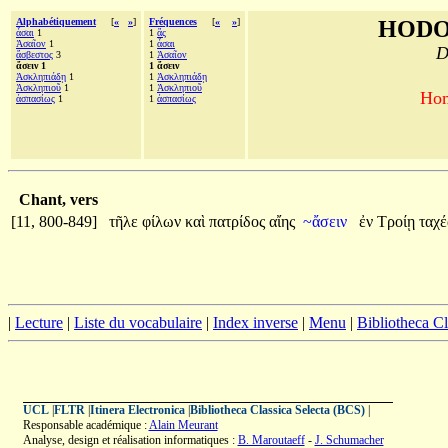
Alphabétiquement
[
«
»
]
Fréquences
[
«
»
]
HODO
ἆσαι
1
1
ἃς
Ἀσαῖον
1
1
ἆσαι
D
ἄσβεστος
3
1
Ἀσαῖον
ἄσειν 1
1 ἄσειν
Ἀσκληπιάδῃ
1
1
Ἀσκληπιάδῃ
Ἀσκληπιοῦ
1
1
Ἀσκληπιοῦ
Hom
ἀσπασίως
1
1
ἀσπασίως
Chant, vers
[11, 800-849]
τῆλε
φίλων
καὶ
πατρίδος
αἴης
~ἄσειν
ἐν
Τροίῃ
ταχ
|
Lecture
|
Liste du vocabulaire
|
Index inverse
|
Menu
|
Bibliotheca C
UCL
|
FLTR
|
Itinera Electronica
|
Bibliotheca Classica Selecta (BCS)
|
Responsable académique :
Alain Meurant
Analyse, design et réalisation informatiques :
B. Maroutaeff
-
J. Schumacher