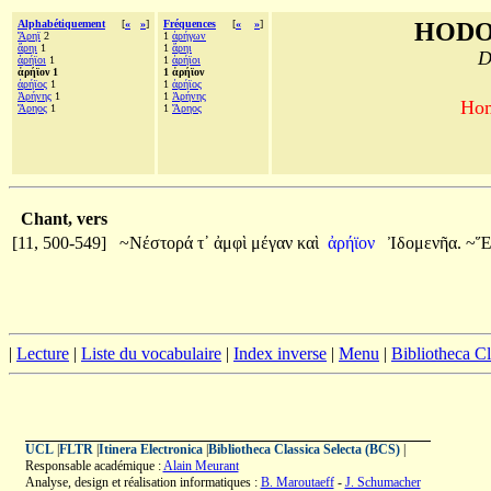
Alphabétiquement
[
«
»
]
Fréquences
[
«
»
]
HODO
Ἄρηϊ
2
1
ἀρήγων
ἄρηι
1
1
ἄρηι
D
ἀρήϊοι
1
1
ἀρήϊοι
ἀρήϊον 1
1 ἀρήϊον
ἀρήϊος
1
1
ἀρήϊος
Ἀρήνης
1
1
Ἀρήνης
Hom
Ἄρηος
1
1
Ἄρηος
Chant, vers
[11, 500-549]
~Νέστορά
τ᾽
ἀμφὶ
μέγαν
καὶ
ἀρήϊον
Ἰδομενῆα.
~Ἕ
|
Lecture
|
Liste du vocabulaire
|
Index inverse
|
Menu
|
Bibliotheca C
UCL
|
FLTR
|
Itinera Electronica
|
Bibliotheca Classica Selecta (BCS)
|
Responsable académique :
Alain Meurant
Analyse, design et réalisation informatiques :
B. Maroutaeff
-
J. Schumacher