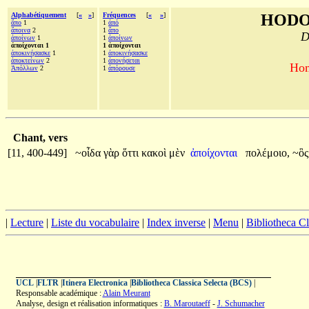
Alphabétiquement
[
«
»
]
Fréquences
[
«
»
]
HODO
ἄπο
1
1
ἀπό
ἄποινα
2
1
ἄπο
D
ἀποίνων
1
1
ἀποίνων
ἀποίχονται 1
1 ἀποίχονται
ἀποκινήσασκε
1
1
ἀποκινήσασκε
ἀποκτείνων
2
1
ἀπονήσεται
Hom
Ἀπόλλων
2
1
ἀπόρουσε
Chant, vers
[11, 400-449]
~οἶδα
γὰρ
ὅττι
κακοὶ
μὲν
ἀποίχονται
πολέμοιο,
~ὃ
|
Lecture
|
Liste du vocabulaire
|
Index inverse
|
Menu
|
Bibliotheca C
UCL
|
FLTR
|
Itinera Electronica
|
Bibliotheca Classica Selecta (BCS)
|
Responsable académique :
Alain Meurant
Analyse, design et réalisation informatiques :
B. Maroutaeff
-
J. Schumacher