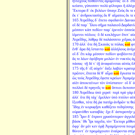
ἡνιόχους ποθέοντες ἀμύμονας· οἳ δ᾽ ἐπ
κείατο, γύπεσσιν πολὺ φίλτεροι ἢ ἀλόχ
Ἕκτορα δ᾽ ἐκ βελέων ὕπαγε Ζεὺς ἔκ τε 
ἔκ τ᾽ ἀνδροκτασίης ἔκ θ᾽ αἵματος ἔκ τε
165 Ἀτρεΐδης δ᾽ ἕπετο σφεδανὸν Δαναο
οἳ δὲ παρ᾽ Ἴλου σῆμα παλαιοῦ Δαρδαν
μέσσον κὰπ πεδίον παρ᾽ ἐρινεὸν ἐσσεύ
ἱέμενοι πόλιος· ὃ δὲ κεκλήγων ἕπετ᾽ αἰε
Ἀτρεΐδης, λύθρῳ δὲ παλάσσετο χεῖρας ἀ
170 ἀλλ᾽ ὅτε δὴ Σκαιάς τε πύλας
καὶ
φη
ἔνθ᾽ ἄρα δὴ ἵσταντο
καὶ
ἀλλήλους ἀνέμ
οἳ δ᾽ ἔτι κὰμ μέσσον πεδίον φοβέοντο 
ἅς τε λέων ἐφόβησε μολὼν ἐν νυκτὸς 
πάσας· τῇ δέ τ᾽ ἰῇ ἀναφαίνεται αἰπὺς ὄ
175 τῆς δ᾽ ἐξ αὐχέν᾽ ἔαξε λαβὼν κρατε
πρῶτον, ἔπειτα δέ θ᾽ αἷμα
καὶ
ἔγκατα π
ὣς τοὺς Ἀτρεΐδης ἔφεπε κρείων Ἀγαμέ
αἰὲν ἀποκτείνων τὸν ὀπίστατον· οἳ δ᾽ 
πολλοὶ δὲ πρηνεῖς τε
καὶ
ὕπτιοι ἔκπεσο
180 Ἀτρεΐδεω ὑπὸ χερσί· περὶ πρὸ γὰρ ἔ
ἀλλ᾽ ὅτε δὴ τάχ᾽ ἔμελλεν ὑπὸ πτόλιν αἰπ
ἵξεσθαι, τότε δή ῥα πατὴρ ἀνδρῶν τε θε
Ἴδης ἐν κορυφῇσι καθέζετο πιδηέσσης
οὐρανόθεν καταβάς· ἔχε δ᾽ ἀστεροπὴν μ
185 Ἶριν δ᾽ ὄτρυνε χρυσόπτερον ἀγγελ
βάσκ᾽ ἴθι Ἶρι ταχεῖα, τὸν Ἕκτορι μῦθον
ὄφρ᾽ ἂν μέν κεν ὁρᾷ Ἀγαμέμνονα ποιμ
θύνοντ᾽ ἐν προμάχοισιν ἐναίροντα στίχ