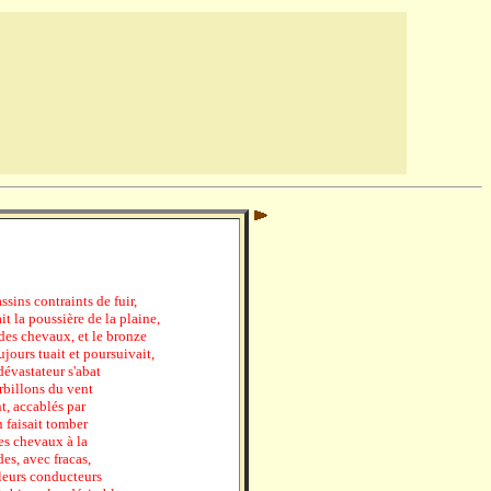
ssins contraints de fuir,
t la poussière de la plaine,
 des chevaux, et le bronze
ours tuait et poursuivait,
dévastateur s'abat
urbillons du vent
nt, accablés par
 faisait tomber
des chevaux à la
es, avec fracas,
 leurs conducteurs