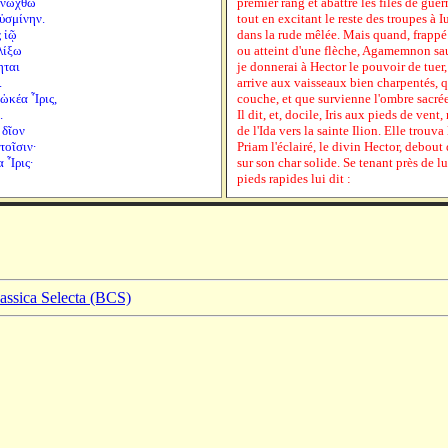
 ἀνώχθω
premier rang et abattre les files de guerri
ὑσμίνην.
tout en excitant le reste des troupes à I
ς ἰῷ
dans la rude mêlée. Mais quand, frappé
αλίξω
ou atteint d'une flèche, Agamemnon sau
ηται
je donnerai à Hector le pouvoir de tuer, 
.
arrive aux vaisseaux bien charpentés, qu
 ὠκέα Ἶρις,
couche, et que survienne l'ombre sacrée
.
Il dit, et, docile, Iris aux pieds de vent
 δῖον
de l'Ida vers la sainte Ilion. Elle trouva 
τοῖσιν·
Priam l'éclairé, le divin Hector, debout
 Ἶρις·
sur son char solide. Se tenant près de lui
pieds rapides lui dit :
lassica Selecta (BCS)