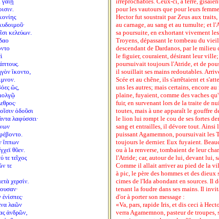
ὶ γαίῃ
irréprochables. Ceux-ci, à terre, gisaien
οισιν.
pour les vautours que pour leurs femme
κονίης
Hector fut soustrait par Zeus aux traits, 
 κυδοιμοῦ·
au carnage, au sang et au tumulte; et l'
ῖσι κελεύων.
sa poursuite, en exhortant vivement le
ίδαο
Troyens, dépassant le tombeau du vieil 
οντο
descendant de Dardanos, par le milieu d
ὶ
le figuier, couraient, désirant leur ville;
άπτους.
poursuivait toujours l'Atride, et de pou
γὸν ἵκοντο,
il souillait ses mains redoutables. Arriv
ιμνον.
Scée et au chêne, ils s'arrêtaient et s'at
βόες ὥς,
uns les autres; mais certains, encore au
ἀμολγῷ
plaine, fuyaient, comme des vaches qu'u
λεθρος·
fuir, en survenant lors de la traite de nui
ροῖσιν ὀδοῦσι
toutes, mais à une apparaît le gouffre de
άντα λαφύσσει·
le lion lui rompt le cou de ses fortes de
μνων
sang et entrailles, il dévore tout. Ainsi l
ἐφέβοντο.
puissant Agamemnon, poursuivait les T
ν ἵππων
toujours le dernier. Eux fuyaient. Beauc
γχεϊ θῦεν.
ou à la renverse, tombaient de leur char
ύ τε τεῖχος
l'Atride; car, autour de lui, devant lui, 
ῶν τε
Comme il allait arriver au pied de la vi
à pic, le père des hommes et des dieux s
ετὰ χερσίν.
cimes de l'Ida abondant en sources. Il d
έουσαν·
tenant la foudre dans ses mains. Il invita
 ἐνίσπες·
d'or à porter son message :
ένα λαῶν
«Va, pars, rapide Iris, et dis ceci à Hecto
ας ἀνδρῶν,
verra Agamemnon, pasteur de troupes, s