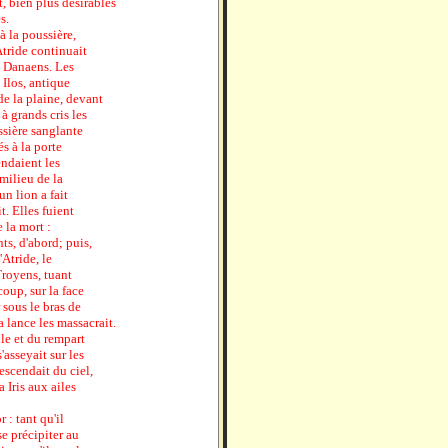
t, bien plus désirables
s.
à la poussière,
Atride continuait
s Danaens. Les
Ilos, antique
e la plaine, devant
 à grands cris les
ssière sanglante
és à la porte
tendaient les
 milieu de la
n lion a fait
t. Elles fuient
 la mort :
nts, d'abord; puis,
'Atride, le
royens, tuant
oup, sur la face
 sous le bras de
sa lance les massacrait.
lle et du rempart
'asseyait sur les
escendait du ciel,
 Iris aux ailes
r : tant qu'il
e précipiter au