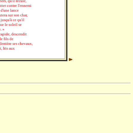
ers, qu'il recule,
utter contre l'ennemi
 d'une lance
tera sur son char,
jusqu'à ce qu'il
e le soleil se
. »
, rapide, descendit
le fils de
 derrière ses chevaux,
, Iris aux