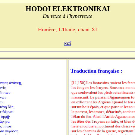
HODOI ELEKTRONIKAI
Du texte à l'hypertexte
Homère, L'Iliade, chant XI
καὶ
Traduction française :
οντας ἀνάγκῃ,
[11,150] Les fantassins tuaient les fanta
ονίη
les écuyers les écuyers. Sous eux montai
 ἵππων
que soulevaient les pieds retentissants
μνων
massacrait. Le puissant Agamemnon touj
ων.
en exhortant les Argiens. Quand le feu 
πέσῃ ὕλῃ,
sur un bois épais, et que partout les to
τε θάμνοι
le portent, les troncs, déracinés, tombe
 ὁρμῇ·
l'élan du feu. Ainsi l'Atride Agamemnon
κάρηνα
les têtes des Troyens en fuite; et bien 
ς ἵπποι
fière encolure emportaient des chars vid
οιο γεφύρας
sur les chemins de la guerre, regrettant