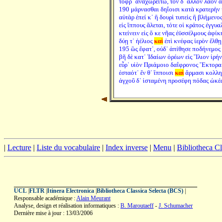
τόφρ᾽ ἀναχωρείτω, τὸν δ᾽ ἄλλον λαὸν
190 μάρνασθαι δηΐοισι κατὰ κρατερὴν 
αὐτὰρ ἐπεί κ᾽ ἢ δουρὶ τυπεὶς ἢ βλήμενο
εἰς ἵππους ἅλεται, τότε οἱ κράτος ἐγγυ
κτείνειν εἰς ὅ κε νῆας ἐϋσσέλμους ἀφίκ
δύῃ τ᾽ ἠέλιος
καὶ
ἐπὶ κνέφας ἱερὸν ἔλθῃ
195 ὣς ἔφατ᾽, οὐδ᾽ ἀπίθησε ποδήνεμος
βῆ δὲ κατ᾽ Ἰδαίων ὀρέων εἰς Ἴλιον ἱρήν
εὗρ᾽ υἱὸν Πριάμοιο δαΐφρονος Ἕκτορα
ἑσταότ᾽ ἔν θ᾽ ἵπποισι
καὶ
ἅρμασι κολλη
ἀγχοῦ δ᾽ ἱσταμένη προσέφη πόδας ὠκέα
|
Lecture
|
Liste du vocabulaire
|
Index inverse
|
Menu
|
Bibliotheca C
UCL
|
FLTR
|
Itinera Electronica
|
Bibliotheca Classica Selecta (BCS)
|
Responsable académique :
Alain Meurant
Analyse, design et réalisation informatiques :
B. Maroutaeff
-
J. Schumacher
Dernière mise à jour : 13/03/2006