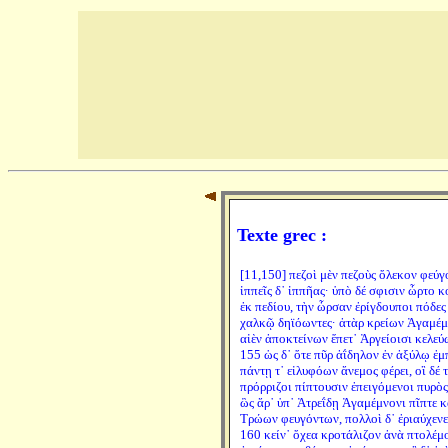
Texte grec :
[11,150] πεζοὶ μὲν πεζοὺς ὄλεκον φεύγ
ἱππεῖς δ᾽ ἱππῆας· ὑπὸ δέ σφισιν ὦρτο κ
ἐκ πεδίου, τὴν ὦρσαν ἐρίγδουποι πόδες
χαλκῷ δηϊόωντες· ἀτὰρ κρείων Ἀγαμέ
αἰὲν ἀποκτείνων ἕπετ᾽ Ἀργείοισι κελεύ
155 ὡς δ᾽ ὅτε πῦρ ἀΐδηλον ἐν ἀξύλῳ ἐμ
πάντῃ τ᾽ εἰλυφόων ἄνεμος φέρει, οἳ δέ 
πρόρριζοι πίπτουσιν ἐπειγόμενοι πυρὸς
ὣς ἄρ᾽ ὑπ᾽ Ἀτρεΐδῃ Ἀγαμέμνονι πῖπτε 
Τρώων φευγόντων, πολλοὶ δ᾽ ἐριαύχενε
160 κείν᾽ ὄχεα κροτάλιζον ἀνὰ πτολέμ