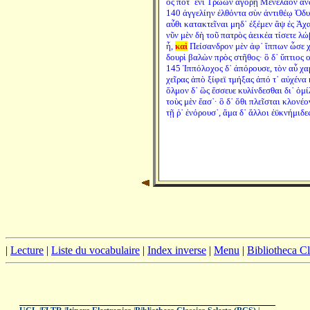
ὅς ποτ᾽ ἐνὶ Τρώων ἀγορῇ Μενέλαον ἄν
140 ἀγγελίην ἐλθόντα σὺν ἀντιθέῳ Ὀδ
αὖθι κατακτεῖναι μηδ᾽ ἐξέμεν ἂψ ἐς Ἀχα
νῦν μὲν δὴ τοῦ πατρὸς ἀεικέα τίσετε λώ
ἦ,
καὶ
Πείσανδρον μὲν ἀφ᾽ ἵππων ὦσε 
δουρὶ βαλὼν πρὸς στῆθος· ὃ δ᾽ ὕπτιος ο
145 Ἱππόλοχος δ᾽ ἀπόρουσε, τὸν αὖ χα
χεῖρας ἀπὸ ξίφεϊ τμήξας ἀπό τ᾽ αὐχένα
ὅλμον δ᾽ ὣς ἔσσευε κυλίνδεσθαι δι᾽ ὁμί
τοὺς μὲν ἔασ᾽· ὃ δ᾽ ὅθι πλεῖσται κλονέ
τῇ ῥ᾽ ἐνόρουσ᾽, ἅμα δ᾽ ἄλλοι ἐϋκνήμιδε
|
Lecture
|
Liste du vocabulaire
|
Index inverse
|
Menu
|
Bibliotheca C