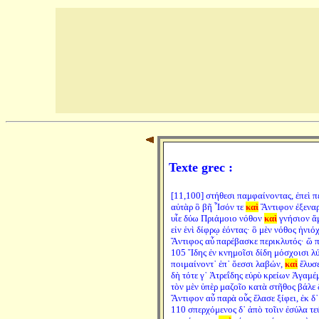
Texte grec :
[11,100] στήθεσι παμφαίνοντας, ἐπεὶ π
αὐτὰρ ὃ βῆ Ἶσόν τε
καὶ
Ἄντιφον ἐξενα
υἷε δύω Πριάμοιο νόθον
καὶ
γνήσιον 
εἰν ἑνὶ δίφρῳ ἐόντας· ὃ μὲν νόθος ἡνιόχ
Ἄντιφος αὖ παρέβασκε περικλυτός· ὥ π
105 Ἴδης ἐν κνημοῖσι δίδη μόσχοισι λύ
ποιμαίνοντ᾽ ἐπ᾽ ὄεσσι λαβών,
καὶ
ἔλυσε
δὴ τότε γ᾽ Ἀτρεΐδης εὐρὺ κρείων Ἀγαμ
τὸν μὲν ὑπὲρ μαζοῖο κατὰ στῆθος βάλε 
Ἄντιφον αὖ παρὰ οὖς ἔλασε ξίφει, ἐκ δ᾽
110 σπερχόμενος δ᾽ ἀπὸ τοῖιν ἐσύλα τε