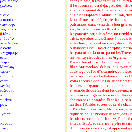
ηυσὶ θοῇσιν
char. En hâte, il les dépouilla de leurs b
χιλλεύς.
il les reconnut; car déjà, près des vaisse
α
avait vus, quand de l'Ida les avait rame
οῦσιν
aux pieds rapides. Comme un lion, trou
ορ ἀπηύρα·
faons d'une biche légère, les broie sans
ύναταί σφι
puissantes, étant venu dans leur gîte, et
νὸς ἱκάνει·
vie; la biche, même si elle est tout près
αὶ
ὕλην
les garantir; car, elle-même, un tremble
φ᾽ ὁρμῆς·
saisit; éperdue, elle s'élance à travers l
σαι ὄλεθρον
et les bois, hâtive et en sueur, devant l'
φέβοντο.
puissante; ainsi, Isos et Antiphos, per
μενεχάρμην
les garantir de la mort, parmi les Troye
ιστα
mêmes fuyaient devant les Argiens.
 δῶρα
Puis ce furent Pisandre et le vaillant g
 Μενελάῳ,
fils d'Antimachos l'éclairé, qui, ayant p
μέμνων
autre reçu de l'or d'Alexandre, en prése
ας ἵππους·
ne laissait pas rendre Hélène au blond 
όεντα,
voilà l'homme dont les deux enfants fur
έων ὣς
le puissant Agamemnon, montés sur un
υναζέσθην·
ensemble ils contenaient les chevaux ra
ινα·
mains avaient glissé les rênes brillante
α κεῖται
s'agitaient en désordre. Face à eux se 
ηρος,
un lion, l'Atride; et tous deux, du char, 
 ἄποινα,
« Prends-nous vivants, fils d'Atrée, et 
 Ἀχαιῶν.
digne de nous ! Nombreux sont, dans le
ῆα
les objets précieux, le bronze, l'or, le f
 ἄκουσαν·
à travailler. Avec cela, notre père te sati
στόν,
d'une rançon immense, s'il apprenait 