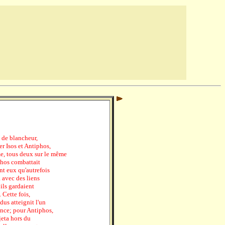
s de blancheur,
er Isos et Antiphos,
ime, tous deux sur le même
iphos combattait
ient eux qu'autrefois
a avec des liens
ils gardaient
 Cette fois,
us atteignit l'un
lance; pour Antiphos,
 jeta hors du