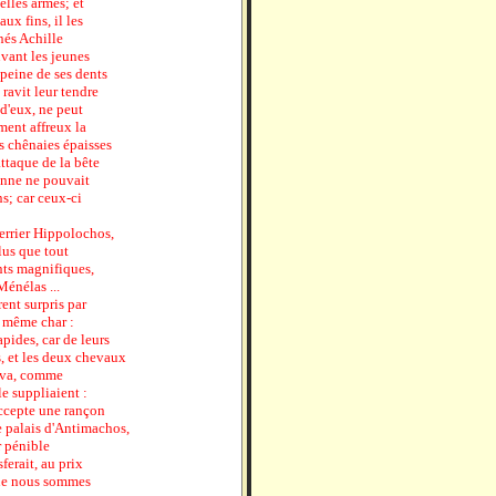
elles armes; et
aux fins, il les
nés Achille
vant les jeunes
 peine de ses dents
 ravit leur tendre
 d'eux, ne peut
ment affreux la
es chênaies épaisses
attaque de la bête
sonne ne pouvait
ns; car ceux-ci
uerrier Hippolochos,
lus que tout
nts magnifiques,
Ménélas ...
ent surpris par
 même char :
pides, car de leurs
s, et les deux chevaux
leva, comme
le suppliaient :
accepte une rançon
 palais d'Antimachos,
er pénible
sferait, au prix
que nous sommes