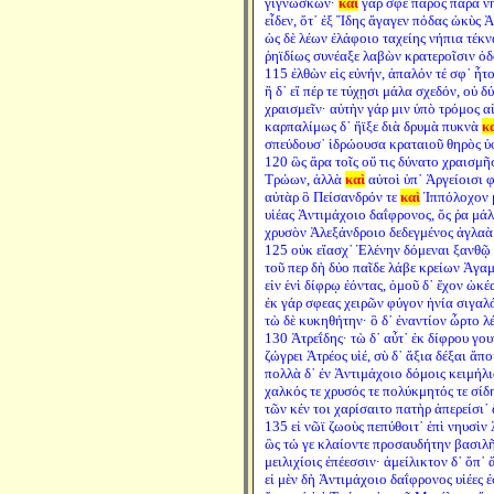
γιγνώσκων·
καὶ
γάρ σφε πάρος παρὰ ν
εἶδεν, ὅτ᾽ ἐξ Ἴδης ἄγαγεν πόδας ὠκὺς Ἀ
ὡς δὲ λέων ἐλάφοιο ταχείης νήπια τέκν
ῥηϊδίως συνέαξε λαβὼν κρατεροῖσιν ὀδ
115 ἐλθὼν εἰς εὐνήν, ἁπαλόν τέ σφ᾽ ἦτ
ἣ δ᾽ εἴ πέρ τε τύχῃσι μάλα σχεδόν, οὐ δ
χραισμεῖν· αὐτὴν γάρ μιν ὑπὸ τρόμος αἰ
καρπαλίμως δ᾽ ἤϊξε διὰ δρυμὰ πυκνὰ
κ
σπεύδουσ᾽ ἱδρώουσα κραταιοῦ θηρὸς ὑ
120 ὣς ἄρα τοῖς οὔ τις δύνατο χραισμῆ
Τρώων, ἀλλὰ
καὶ
αὐτοὶ ὑπ᾽ Ἀργείοισι 
αὐτὰρ ὃ Πείσανδρόν τε
καὶ
Ἱππόλοχον 
υἱέας Ἀντιμάχοιο δαΐφρονος, ὅς ῥα μάλ
χρυσὸν Ἀλεξάνδροιο δεδεγμένος ἀγλαὰ
125 οὐκ εἴασχ᾽ Ἑλένην δόμεναι ξανθῷ
τοῦ περ δὴ δύο παῖδε λάβε κρείων Ἀγα
εἰν ἑνὶ δίφρῳ ἐόντας, ὁμοῦ δ᾽ ἔχον ὠκέ
ἐκ γάρ σφεας χειρῶν φύγον ἡνία σιγαλ
τὼ δὲ κυκηθήτην· ὃ δ᾽ ἐναντίον ὦρτο λ
130 Ἀτρεΐδης· τὼ δ᾽ αὖτ᾽ ἐκ δίφρου γο
ζώγρει Ἀτρέος υἱέ, σὺ δ᾽ ἄξια δέξαι ἄπο
πολλὰ δ᾽ ἐν Ἀντιμάχοιο δόμοις κειμήλι
χαλκός τε χρυσός τε πολύκμητός τε σίδ
τῶν κέν τοι χαρίσαιτο πατὴρ ἀπερείσι᾽
135 εἰ νῶϊ ζωοὺς πεπύθοιτ᾽ ἐπὶ νηυσὶν
ὣς τώ γε κλαίοντε προσαυδήτην βασιλ
μειλιχίοις ἐπέεσσιν· ἀμείλικτον δ᾽ ὄπ᾽
εἰ μὲν δὴ Ἀντιμάχοιο δαΐφρονος υἱέες ἐ