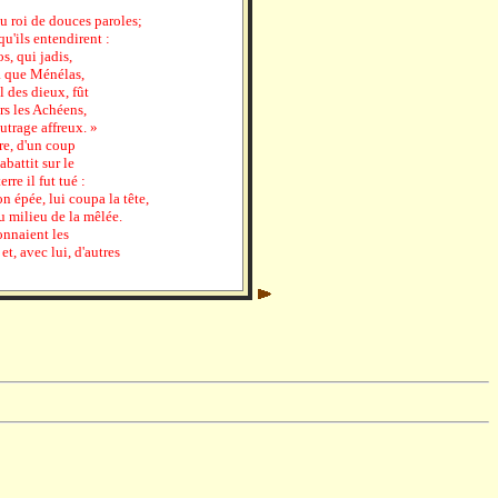
au roi de douces paroles;
u'ils entendirent :
s, qui jadis,
a que Ménélas,
 des dieux, fût
rs les Achéens,
utrage affreux. »
erre, d'un coup
abattit sur le
rre il fut tué :
 épée, lui coupa la tête,
u milieu de la mêlée.
lonnaient les
et, avec lui, d'autres