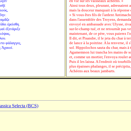
ωγεν
en vie sur les vaisseaux achéens. »
υσῆϊ
Ainsi tous deux, pleurant, adressaient 
ιούς,
mais la douceur manquait à la réponse q
βην.
« Si vous êtes fils de l'ardent Antimacho
χαμᾶζε
dans l'assemblée des Troyens, demand
ὔδει ἐρείσθη.
envoyé en ambassade avec Ulysse, rival
μαὶ ἐξενάριξε
sur-le-champ tué, et ne retournât pas ve
 κόψας,
maintenant, de ce père, vous paierez l'o
λου.
Il dit, et Pisandre, il le jeta du char à t
οντο φάλαγγες,
de lance à la poitrine. A la renverse, il s'
ς Ἀχαιοί.
sol. Hippolochos sauta du char, mais à te
Agamemnon lui trancha les mains de son
et, comme un mortier, l'envoya rouler a
Puis il les laissa. A l'endroit où tourbil
plus épaisses phalanges, il se précipita, 
Achéens aux beaux jambarts.
lassica Selecta (BCS)