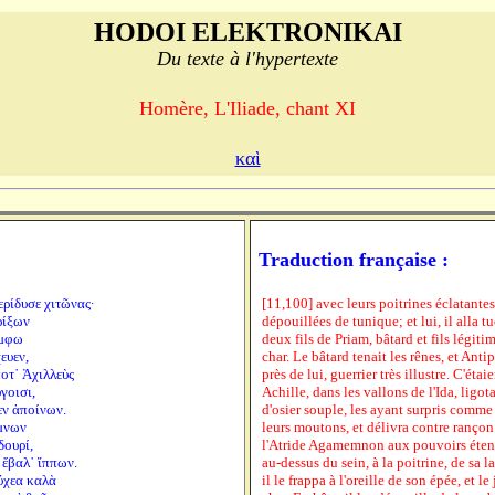
HODOI ELEKTRONIKAI
Du texte à l'hypertexte
Homère, L'Iliade, chant XI
καὶ
Traduction française :
ερίδυσε χιτῶνας·
[11,100] avec leurs poitrines éclatante
ρίξων
dépouillées de tunique; et lui, il alla tu
ἄμφω
deux fils de Priam, bâtard et fils légit
ευεν,
char. Le bâtard tenait les rênes, et Ant
οτ᾽ Ἀχιλλεὺς
près de lui, guerrier très illustre. C'éta
γοισι,
Achille, dans les vallons de l'Ida, ligot
ν ἀποίνων.
d'osier souple, les ayant surpris comme 
έμνων
leurs moutons, et délivra contre rançon.
δουρί,
l'Atride Agamemnon aux pouvoirs étend
 ἔβαλ᾽ ἵππων.
au-dessus du sein, à la poitrine, de sa 
ύχεα καλὰ
il le frappa à l'oreille de son épée, et le