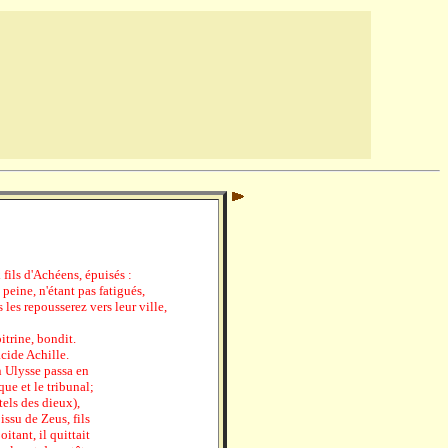
 fils d'Achéens, épuisés :
peine, n'étant pas fatigués,
 les repousserez vers leur ville,
oitrine, bondit.
acide Achille.
 Ulysse passa en
que et le tribunal;
tels des dieux),
issu de Zeus, fils
itant, il quittait