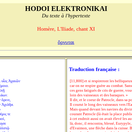
HODOI ELEKTRONIKAI
Du texte à l'hypertexte
Homère, L'Iliade, chant XI
ὄρνυται
Traduction française :
ι υἷες Ἀχαιῶν
[11,800] et si respireront les belliqueux
έμοιο.
car on ne respire guère au combat. Sans 
ϋτῇ
ces gens fatigués de cris de guerre, vous
ιάων.
loin des vaisseaux et des baraques. »
 ὄρινε,
Il dit, et le coeur de Patrocle, dans sa p
ν Ἀχιλῆα.
Il courut le long des vaisseaux vers l'E
ο
Mais quand devant les navires du divin
έμις τε
courant Patrocle (là était la place publi
μοί,
à cet endroit aussi on avait élevé les au
λησε
là, donc, il rencontra, blessé, Eurypyle, 
 ὀϊστῷ
d'Evaimon, une flèche dans la cuisse. Bo