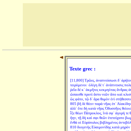
Texte grec :
[11,800] Τρῶες, ἀναπνεύσωσι δ᾽ ἀρήϊο
τειρόμενοι· ὀλίγη δέ τ᾽ ἀνάπνευσις πολ
ῥεῖα δέ κ᾽ ἀκμῆτες κεκμηότας ἄνδρας ἀ
ὤσαισθε προτὶ ἄστυ νεῶν ἄπο καὶ κλισ
ὣς φάτο, τῷ δ᾽ ἄρα θυμὸν ἐνὶ στήθεσσιν
805 βῆ δὲ θέειν παρὰ νῆας ἐπ᾽ Αἰακίδη
ἀλλ᾽ ὅτε δὴ κατὰ νῆας Ὀδυσσῆος θείοι
ἷξε θέων Πάτροκλος, ἵνά σφ᾽ ἀγορή τε θ
ἤην, τῇ δὴ καί σφι θεῶν ἐτετεύχατο βω
ἔνθά οἱ Εὐρύπυλος βεβλημένος ἀντεβό
810 διογενὴς Εὐαιμονίδης κατὰ μηρὸν