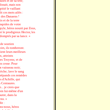
ules et de sa tête;
lissait, mais son
itié le vaillant
it ces mots ailés :
s des Danaens !
 et de la terre
 rapides de votre
ypyle, héros nourri par Zeus,
t le prodigieux Hector, les
 domptés par sa lance. »
 de soutien
irs, ils tomberont.
aient leurs meilleurs
, atteints
des Troyens; et de
ns cesse. Pour
 vaisseau noir;
lèche; lave le sang
e, répands ces remèdes
is d'Achille, qui
s Centaures.
.. je crois que
soin lui-même d'un
autre, dans la
ens. »
it :
ns-nous, héros