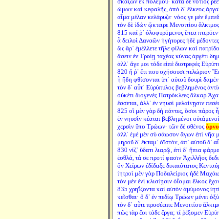
σκάζων ἐκ πολέμου· κατὰ δὲ νότιος ῥέε
ὤμων καὶ κεφαλῆς, ἀπὸ δ᾽ ἕλκεος ἀργα
αἷμα μέλαν κελάρυζε· νόος γε μὲν ἔμπεδ
τὸν δὲ ἰδὼν ᾤκτειρε Μενοιτίου ἄλκιμος
815 καί ῥ᾽ ὀλοφυρόμενος ἔπεα πτερόεν
ἆ δειλοὶ Δαναῶν ἡγήτορες ἠδὲ μέδοντες
ὣς ἄρ᾽ ἐμέλλετε τῆλε φίλων καὶ πατρίδο
ἄσειν ἐν Τροίῃ ταχέας κύνας ἀργέτι δη
ἀλλ᾽ ἄγε μοι τόδε εἰπὲ διοτρεφὲς Εὐρύπ
820 ἤ ῥ᾽ ἔτι που σχήσουσι πελώριον Ἕ
ἦ ἤδη φθίσονται ὑπ᾽ αὐτοῦ δουρὶ δαμέν
τὸν δ᾽ αὖτ᾽ Εὐρύπυλος βεβλημένος ἀντί
οὐκέτι διογενὲς Πατρόκλεες ἄλκαρ Ἀχ
ἔσσεται, ἀλλ᾽ ἐν νηυσὶ μελαίνῃσιν πεσέ
825 οἳ μὲν γὰρ δὴ πάντες, ὅσοι πάρος ἦ
ἐν νηυσὶν κέαται βεβλημένοι οὐτάμενοί
χερσὶν ὕπο Τρώων· τῶν δὲ σθένος
ὄρνυ
ἀλλ᾽ ἐμὲ μὲν σὺ σάωσον ἄγων ἐπὶ νῆα μ
μηροῦ δ᾽ ἔκταμ᾽ ὀϊστόν, ἀπ᾽ αὐτοῦ δ᾽ α
830 νίζ᾽ ὕδατι λιαρῷ, ἐπὶ δ᾽ ἤπια φάρ
ἐσθλά, τά σε προτί φασιν Ἀχιλλῆος δεδ
ὃν Χείρων ἐδίδαξε δικαιότατος Κενταύ
ἰητροὶ μὲν γὰρ Ποδαλείριος ἠδὲ Μαχά
τὸν μὲν ἐνὶ κλισίῃσιν ὀΐομαι ἕλκος ἔχο
835 χρηΐζοντα καὶ αὐτὸν ἀμύμονος ἰητ
κεῖσθαι· ὃ δ᾽ ἐν πεδίῳ Τρώων μένει ὀξ
τὸν δ᾽ αὖτε προσέειπε Μενοιτίου ἄλκιμ
πῶς τὰρ ἔοι τάδε ἔργα; τί ῥέξομεν Εὐρύ