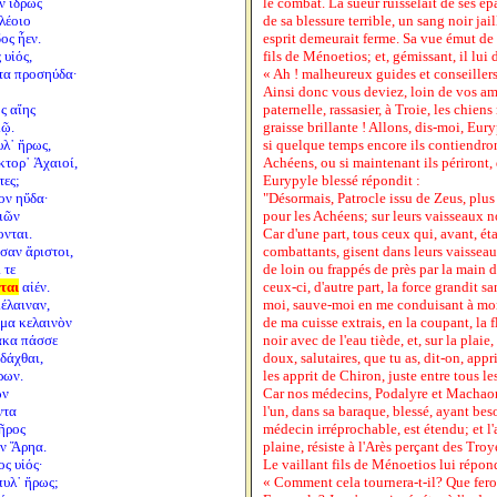
ν ἱδρὼς
le combat. La sueur ruisselait de ses épa
λέοιο
de sa blessure terrible, un sang noir jail
ος ἦεν.
esprit demeurait ferme. Sa vue émut de p
 υἱός,
fils de Ménoetios; et, gémissant, il lui d
τα προσηύδα·
« Ah ! malheureux guides et conseiller
Ainsi donc vous deviez, loin de vos amis
ς αἴης
paternelle, rassasier, à Troie, les chiens
μῷ.
graisse brillante ! Allons, dis-moi, Eur
υλ᾽ ἥρως,
si quelque temps encore ils contiendron
κτορ᾽ Ἀχαιοί,
Achéens, ou si maintenant ils périront,
τες;
Eurypyle blessé répondit :
ον ηὔδα·
"Désormais, Patrocle issu de Zeus, plus
αιῶν
pour les Achéens; sur leurs vaisseaux no
ονται.
Car d'une part, tous ceux qui, avant, ét
σαν ἄριστοι,
combattants, gisent dans leurs vaisseaux
 τε
de loin ou frappés de près par la main 
ται
αἰέν.
ceux-ci, d'autre part, la force grandit sa
έλαιναν,
moi, sauve-moi en me conduisant à mon
ἷμα κελαινὸν
de ma cuisse extrais, en la coupant, la f
μακα πάσσε
noir avec de l'eau tiède, et, sur la plai
ιδάχθαι,
doux, salutaires, que tu as, dit-on, appr
ρων.
les apprit de Chiron, juste entre tous le
ων
Car nos médecins, Podalyre et Machaon.
ντα
l'un, dans sa baraque, blessé, ayant be
ῆρος
médecin irréprochable, est étendu; et l'
ὺν Ἄρηα.
plaine, résiste à l'Arès perçant des Troy
ος υἱός·
Le vaillant fils de Ménoetios lui répond
πυλ᾽ ἥρως;
« Comment cela tournera-t-il? Que fero