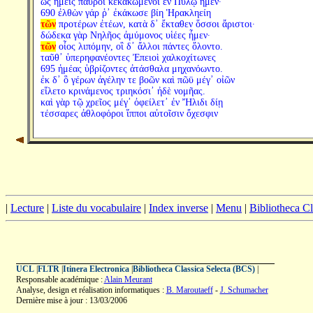
ὡς ἡμεῖς παῦροι κεκακωμένοι ἐν Πύλῳ ἦμεν·
690 ἐλθὼν γάρ ῥ᾽ ἐκάκωσε βίη Ἡρακληείη
τῶν
προτέρων ἐτέων, κατὰ δ᾽ ἔκταθεν ὅσσοι ἄριστοι·
δώδεκα γὰρ Νηλῆος ἀμύμονος υἱέες ἦμεν·
τῶν
οἶος λιπόμην, οἳ δ᾽ ἄλλοι πάντες ὄλοντο.
ταῦθ᾽ ὑπερηφανέοντες Ἐπειοὶ χαλκοχίτωνες
695 ἡμέας ὑβρίζοντες ἀτάσθαλα μηχανόωντο.
ἐκ δ᾽ ὃ γέρων ἀγέλην τε βοῶν καὶ πῶϋ μέγ᾽ οἰῶν
εἵλετο κρινάμενος τριηκόσι᾽ ἠδὲ νομῆας.
καὶ γὰρ τῷ χρεῖος μέγ᾽ ὀφείλετ᾽ ἐν Ἤλιδι δίῃ
τέσσαρες ἀθλοφόροι ἵπποι αὐτοῖσιν ὄχεσφιν
|
Lecture
|
Liste du vocabulaire
|
Index inverse
|
Menu
|
Bibliotheca C
UCL
|
FLTR
|
Itinera Electronica
|
Bibliotheca Classica Selecta (BCS)
|
Responsable académique :
Alain Meurant
Analyse, design et réalisation informatiques :
B. Maroutaeff
-
J. Schumacher
Dernière mise à jour : 13/03/2006