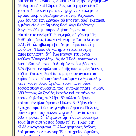
οὔτασται δ᾽ Ὀδυσεὺς δουρὶ κλυτὸς ἠδ᾽ Ἀγαμέμνων·
βέβληται δὲ καὶ Εὐρύπυλος κατὰ μηρὸν ὀϊστῷ·
τοῦτον δ᾽ ἄλλον ἐγὼ νέον ἤγαγον ἐκ πολέμοιο
ἰῷ ἀπὸ νευρῆς βεβλημένον. αὐτὰρ Ἀχιλλεὺς
665 ἐσθλὸς ἐὼν Δαναῶν οὐ κήδεται οὐδ᾽ ἐλεαίρει.
ἦ μένει εἰς ὅ κε δὴ νῆες θοαὶ ἄγχι θαλάσσης
Ἀργείων ἀέκητι πυρὸς δηΐοιο θέρωνται,
αὐτοί τε κτεινώμεθ᾽ ἐπισχερώ; οὐ γὰρ ἐμὴ ἲς
ἔσθ᾽ οἵη πάρος ἔσκεν ἐνὶ γναμπτοῖσι μέλεσσιν.
670 εἴθ᾽ ὣς ἡβώοιμι βίη δέ μοι ἔμπεδος εἴη
ὡς ὁπότ᾽ Ἠλείοισι καὶ ἡμῖν νεῖκος ἐτύχθη
ἀμφὶ βοηλασίῃ, ὅτ᾽ ἐγὼ κτάνον Ἰτυμονῆα
ἐσθλὸν Ὑπειροχίδην, ὃς ἐν Ἤλιδι ναιετάασκε,
ῥύσι᾽ ἐλαυνόμενος· ὃ δ᾽ ἀμύνων ᾗσι βόεσσιν
675 ἔβλητ᾽ ἐν πρώτοισιν ἐμῆς ἀπὸ χειρὸς ἄκοντι,
κὰδ δ᾽ ἔπεσεν, λαοὶ δὲ περίτρεσαν ἀγροιῶται.
ληΐδα δ᾽ ἐκ πεδίου συνελάσσαμεν ἤλιθα πολλὴν
πεντήκοντα βοῶν ἀγέλας, τόσα πώεα οἰῶν,
τόσσα συῶν συβόσια, τόσ᾽ αἰπόλια πλατέ᾽ αἰγῶν,
680 ἵππους δὲ ξανθὰς ἑκατὸν καὶ πεντήκοντα
πάσας θηλείας, πολλῇσι δὲ πῶλοι ὑπῆσαν.
καὶ τὰ μὲν ἠλασάμεσθα Πύλον Νηλήϊον εἴσω
ἐννύχιοι προτὶ ἄστυ· γεγήθει δὲ φρένα Νηλεύς,
οὕνεκά μοι τύχε πολλὰ νέῳ πόλεμον δὲ κιόντι.
685 κήρυκες δ᾽ ἐλίγαινον ἅμ᾽ ἠοῖ φαινομένηφι
τοὺς ἴμεν οἷσι χρεῖος ὀφείλετ᾽ ἐν Ἤλιδι δίῃ·
οἳ δὲ συναγρόμενοι Πυλίων ἡγήτορες ἄνδρες
δαίτρευον· πολέσιν γὰρ Ἐπειοὶ χρεῖος ὄφειλον,