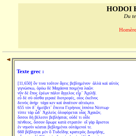
HODOI 
Du te
Homère,
Texte grec :
[11,650] ὅν τινα τοῦτον ἄγεις βεβλημένον· ἀλλὰ καὶ αὐτὸς
γιγνώσκω, ὁρόω δὲ Μαχάονα ποιμένα λαῶν.
νῦν δὲ ἔπος ἐρέων πάλιν ἄγγελος εἶμ᾽ Ἀχιλῆϊ.
εὖ δὲ σὺ οἶσθα γεραιὲ διοτρεφές, οἷος ἐκεῖνος
δεινὸς ἀνήρ· τάχα κεν καὶ ἀναίτιον αἰτιόῳτο.
655 τὸν δ᾽ ἠμείβετ᾽ ἔπειτα Γερήνιος ἱππότα Νέστωρ·
τίπτε τὰρ ὧδ᾽ Ἀχιλεὺς ὀλοφύρεται υἷας Ἀχαιῶν,
ὅσσοι δὴ βέλεσιν βεβλήαται; οὐδέ τι οἶδε
πένθεος, ὅσσον ὄρωρε κατὰ στρατόν· οἳ γὰρ ἄριστοι
ἐν νηυσὶν κέαται βεβλημένοι οὐτάμενοί τε.
660 βέβληται μὲν ὃ Τυδεΐδης κρατερὸς Διομήδης,