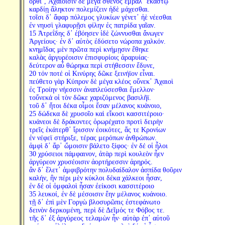
ὄρθι᾽, Ἀχαιοῖσιν δὲ μέγα σθένος ἔμβαλ᾽ ἑκάστῳ
καρδίῃ ἄληκτον πολεμίζειν ἠδὲ μάχεσθαι.
τοῖσι δ᾽ ἄφαρ πόλεμος γλυκίων γένετ᾽ ἠὲ νέεσθαι
ἐν νηυσὶ γλαφυρῇσι φίλην ἐς πατρίδα γαῖαν.
15 Ἀτρεΐδης δ᾽ ἐβόησεν ἰδὲ ζώννυσθαι ἄνωγεν
Ἀργείους· ἐν δ᾽ αὐτὸς ἐδύσετο νώροπα χαλκόν.
κνημῖδας μὲν πρῶτα περὶ κνήμῃσιν ἔθηκε
καλὰς ἀργυρέοισιν ἐπισφυρίοις ἀραρυίας·
δεύτερον αὖ θώρηκα περὶ στήθεσσιν ἔδυνε,
20 τόν ποτέ οἱ Κινύρης δῶκε ξεινήϊον εἶναι.
πεύθετο γὰρ Κύπρον δὲ μέγα κλέος οὕνεκ᾽ Ἀχαιοὶ
ἐς Τροίην νήεσσιν ἀναπλεύσεσθαι ἔμελλον·
τοὔνεκά οἱ τὸν δῶκε χαριζόμενος βασιλῆϊ.
τοῦ δ᾽ ἤτοι δέκα οἶμοι ἔσαν μέλανος κυάνοιο,
25 δώδεκα δὲ χρυσοῖο καὶ εἴκοσι κασσιτέροιο·
κυάνεοι δὲ δράκοντες ὀρωρέχατο προτὶ δειρὴν
τρεῖς ἑκάτερθ᾽ ἴρισσιν ἐοικότες, ἅς τε Κρονίων
ἐν νέφεϊ στήριξε, τέρας μερόπων ἀνθρώπων.
ἀμφὶ δ᾽ ἄρ᾽ ὤμοισιν βάλετο ξίφος· ἐν δέ οἱ ἧλοι
30 χρύσειοι πάμφαινον, ἀτὰρ περὶ κουλεὸν ἦεν
ἀργύρεον χρυσέοισιν ἀορτήρεσσιν ἀρηρός.
ἂν δ᾽ ἕλετ᾽ ἀμφιβρότην πολυδαίδαλον ἀσπίδα θοῦριν
καλήν, ἣν πέρι μὲν κύκλοι δέκα χάλκεοι ἦσαν,
ἐν δέ οἱ ὀμφαλοὶ ἦσαν ἐείκοσι κασσιτέροιο
35 λευκοί, ἐν δὲ μέσοισιν ἔην μέλανος κυάνοιο.
τῇ δ᾽ ἐπὶ μὲν Γοργὼ βλοσυρῶπις ἐστεφάνωτο
δεινὸν δερκομένη, περὶ δὲ Δεῖμός τε Φόβος τε.
τῆς δ᾽ ἐξ ἀργύρεος τελαμὼν ἦν· αὐτὰρ ἐπ᾽ αὐτοῦ