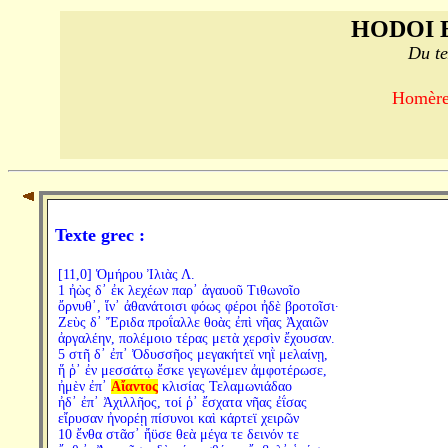
HODOI 
Du te
Homère,
Texte grec :
[11,0] Ὁμήρου Ἰλιὰς Λ.
1 ἠὼς δ᾽ ἐκ λεχέων παρ᾽ ἀγαυοῦ Τιθωνοῖο
ὄρνυθ᾽, ἵν᾽ ἀθανάτοισι φόως φέροι ἠδὲ βροτοῖσι·
Ζεὺς δ᾽ Ἔριδα προΐαλλε θοὰς ἐπὶ νῆας Ἀχαιῶν
ἀργαλέην, πολέμοιο τέρας μετὰ χερσὶν ἔχουσαν.
5 στῆ δ᾽ ἐπ᾽ Ὀδυσσῆος μεγακήτεϊ νηῒ μελαίνῃ,
ἥ ῥ᾽ ἐν μεσσάτῳ ἔσκε γεγωνέμεν ἀμφοτέρωσε,
ἠμὲν ἐπ᾽
Αἴαντος
κλισίας Τελαμωνιάδαο
ἠδ᾽ ἐπ᾽ Ἀχιλλῆος, τοί ῥ᾽ ἔσχατα νῆας ἐΐσας
εἴρυσαν ἠνορέῃ πίσυνοι καὶ κάρτεϊ χειρῶν
10 ἔνθα στᾶσ᾽ ἤϋσε θεὰ μέγα τε δεινόν τε