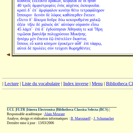
κυάνεος ἐλέλικτο δράκων, κεφαλαὶ δέ οἱ ἦσαν
40 τρεῖς ἀμφιστρεφέες ἑνὸς αὐχένος ἐκπεφυυῖαι.
κρατὶ δ᾽ ἐπ᾽ ἀμφίφαλον κυνέην θέτο τετραφάληρον
ἵππουριν· δεινὸν δὲ λόφος καθύπερθεν ἔνευεν.
εἵλετο δ᾽ ἄλκιμα δοῦρε δύω κεκορυθμένα χαλκῷ
ὀξέα· τῆλε δὲ χαλκὸς ἀπ᾽ αὐτόφιν οὐρανὸν εἴσω
45 λάμπ᾽· ἐπὶ δ᾽ ἐγδούπησαν Ἀθηναίη τε καὶ Ἥρη
τιμῶσαι βασιλῆα πολυχρύσοιο Μυκήνης.
ἡνιόχῳ μὲν ἔπειτα ἑῷ ἐπέτελλεν ἕκαστος
ἵππους εὖ κατὰ κόσμον ἐρυκέμεν αὖθ᾽ ἐπὶ τάφρῳ,
αὐτοὶ δὲ πρυλέες σὺν τεύχεσι θωρηχθέντες
|
Lecture
|
Liste du vocabulaire
|
Index inverse
|
Menu
|
Bibliotheca C
UCL
|
FLTR
|
Itinera Electronica
|
Bibliotheca Classica Selecta (BCS)
|
Responsable académique :
Alain Meurant
Analyse, design et réalisation informatiques :
B. Maroutaeff
-
J. Schumacher
Dernière mise à jour : 13/03/2006