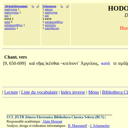
Alphabétiquement
[
«
»
]
Fréquences
[
«
»
]
HODO
κασίγνηται
1
1
κάρτος
κασιγνήτοιο
2
1
κασίγνηται
D
κατ
1
1
κατ
κατά 1
1 κατά
κατὰ
9
1
κατακοιμηθήτω
κατακοιμηθήτω
1
1
καταλέξω
Hom
καταλέξω
1
1
καταχθόνιος
Chant, vers
[9, 650-699]
καὶ
νῆας
ἱκέσθαι
~κτείνοντ᾽
Ἀργείους,
κατά
τε
σμῦξ
|
Lecture
|
Liste du vocabulaire
|
Index inverse
|
Menu
|
Bibliotheca C
UCL
|
FLTR
|
Itinera Electronica
|
Bibliotheca Classica Selecta (BCS)
|
Responsable académique :
Alain Meurant
Analyse, design et réalisation informatiques :
B. Maroutaeff
-
J. Schumacher