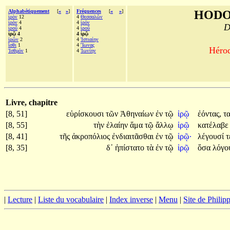
Alphabétiquement
[
«
»
]
Fréquences
[
«
»
]
HODO
ἱρὸν
12
4
Θεσσαλῶν
ἱρόν
4
4
ἱρόν
D
ἱροῦ
4
4
ἱροῦ
ἱρῷ 4
4 ἱρῷ
ἱρῶν
2
4
Ἱστιαίην
ἴσθι
1
4
Ἴωνας
Hérod
Ἰσθμόν
1
4
Ἰωνίην
Livre, chapitre
[8, 51]
εὑρίσκουσι
τῶν
Ἀθηναίων
ἐν
τῷ
ἱρῷ
ἐόντας,
τ
[8, 55]
τὴν
ἐλαίην
ἅμα
τῷ
ἄλλῳ
ἱρῷ
κατέλαβ
[8, 41]
τῆς
ἀκροπόλιος
ἐνδιαιτᾶσθαι
ἐν
τῷ
ἱρῷ·
λέγουσί
[8, 35]
δ᾽
ἠπίστατο
τὰ
ἐν
τῷ
ἱρῷ
ὅσα
λόγ
|
Lecture
|
Liste du vocabulaire
|
Index inverse
|
Menu
|
Site de Phili