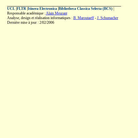
UCL
|
FLTR
|
Itinera Electronica
|
Bibliotheca Classica Selecta (BCS)
|
Responsable académique :
Alain Meurant
Analyse, design et réalisation informatiques :
B. Maroutaeff
-
J. Schumacher
Dernière mise à jour : 2/02/2006