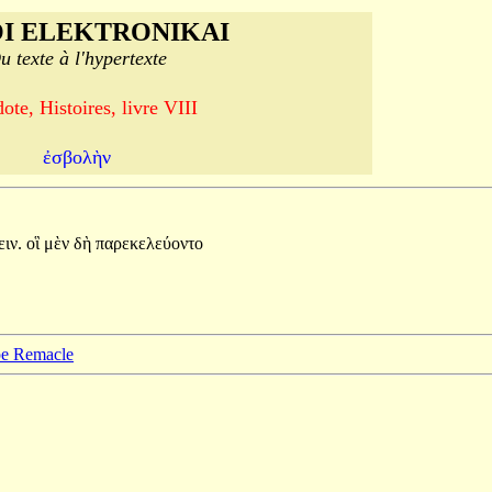
I ELEKTRONIKAI
u texte à l'hypertexte
ote, Histoires, livre VIII
ἐσβολὴν
ιν.
οἳ
μὲν
δὴ
παρεκελεύοντο
ppe Remacle