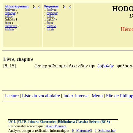
Alphabétiquement
[
«
»
]
Fréquences
[
«
»
]
HODO
ἐσβάντα
1
1
ἐσβάντα
ἐσβλέψας
1
1
ἐσβλέψας
D
ἐσβολῇ
1
1
ἐσβολῇ
ἐσβολὴν 1
1 ἐσβολὴν
ἔσεαι
1
1
ἔσεαι
ἐσέβαινον
2
1
ἐσέβαλε
Hérod
ἐσέβαλε
1
1
ἐσεῖδε
Livre, chapitre
[8, 15]
ὥσπερ
τοῖσι
ἀμφὶ
Λεωνίδην
τὴν
ἐσβολὴν
φυλάσσε
|
Lecture
|
Liste du vocabulaire
|
Index inverse
|
Menu
|
Site de Phili
UCL
|
FLTR
|
Itinera Electronica
|
Bibliotheca Classica Selecta (BCS)
|
Responsable académique :
Alain Meurant
Analyse, design et réalisation informatiques :
B. Maroutaeff
-
J. Schumacher