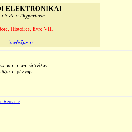
I ELEKTRONIKAI
u texte à l'hypertexte
ote, Histoires, livre VIII
ἀπεδέξαντο
έας
αὐτοῖσι
ἀνδράσι
εἷλον
υ
ἄξια.
οἱ
μὲν
γὰρ
ppe Remacle