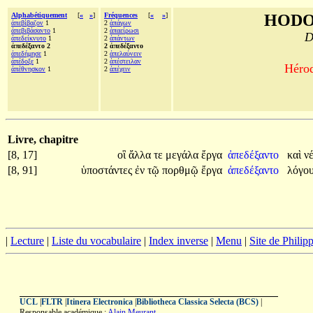
Alphabétiquement
[
«
»
]
Fréquences
[
«
»
]
HODO
ἀπεβίβαζον
1
2
ἀπάγων
ἀπεβιβάσαντο
1
2
ἀπαείρωσι
D
ἀπεδείκνυτο
1
2
ἁπάντων
ἀπεδέξαντο 2
2 ἀπεδέξαντο
ἀπεδήμησε
1
2
ἀπελαύνειν
ἀπέδοξε
1
2
ἀπέστειλαν
Hérod
ἀπέθνησκον
1
2
ἀπέχειν
Livre, chapitre
[8, 17]
οἳ
ἄλλα
τε
μεγάλα
ἔργα
ἀπεδέξαντο
καὶ
ν
[8, 91]
ὑποστάντες
ἐν
τῷ
πορθμῷ
ἔργα
ἀπεδέξαντο
λόγο
|
Lecture
|
Liste du vocabulaire
|
Index inverse
|
Menu
|
Site de Phili
UCL
|
FLTR
|
Itinera Electronica
|
Bibliotheca Classica Selecta (BCS)
|
Responsable académique :
Alain Meurant