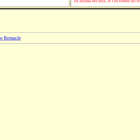
on alluma des feux, et l'on tomba sur l
ppe Remacle