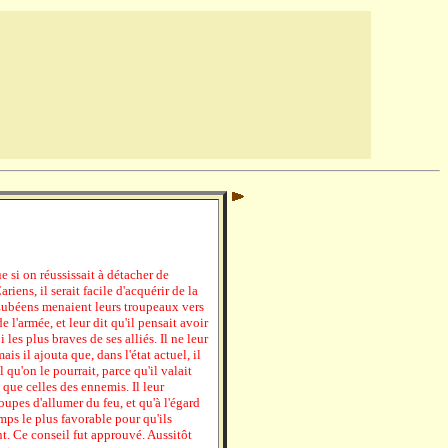
 si on réussissait à détacher de
riens, il serait facile d'acquérir de la
s Eubéens menaient leurs troupeaux vers
e l'armée, et leur dit qu'il pensait avoir
les plus braves de ses alliés. Il ne leur
s il ajouta que, dans l'état actuel, il
 qu'on le pourrait, parce qu'il valait
que celles des ennemis. Il leur
upes d'allumer du feu, et qu'à l'égard
emps le plus favorable pour qu'ils
t. Ce conseil fut approuvé. Aussitôt