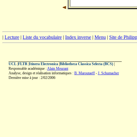
|
Lecture
|
Liste du vocabulaire
|
Index inverse
|
Menu
|
Site de Phili
UCL
|
FLTR
|
Itinera Electronica
|
Bibliotheca Classica Selecta (BCS)
|
Responsable académique :
Alain Meurant
Analyse, design et réalisation informatiques :
B. Maroutaeff
-
J. Schumacher
Dernière mise à jour : 2/02/2006