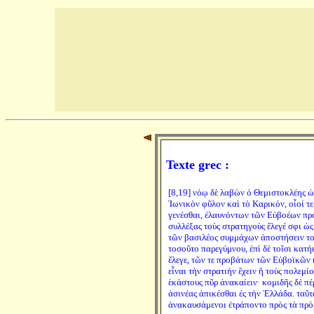
Texte grec :
[8,19] νόῳ δὲ λαβὼν ὁ Θεμιστοκλέης ὡ
Ἰωνικὸν φῦλον καὶ τὸ Καρικόν, οἷοί τ
γενέσθαι, ἐλαυνόντων τῶν Εὐβοέων πρό
συλλέξας τοὺς στρατηγοὺς ἔλεγέ σφι ὡς 
τῶν βασιλέος συμμάχων ἀποστήσειν τοὺς
τοσοῦτο παρεγύμνου, ἐπὶ δὲ τοῖσι κατή
ἔλεγε, τῶν τε προβάτων τῶν Εὐβοϊκῶν κ
εἶναι τὴν στρατιὴν ἔχειν ἢ τοὺς πολεμί
ἑκάστους πῦρ ἀνακαίειν· κομιδῆς δὲ πέ
ἀσινέας ἀπικέσθαι ἐς τὴν Ἑλλάδα. ταῦτα
ἀνακαυσάμενοι ἐτράποντο πρὸς τὰ πρό