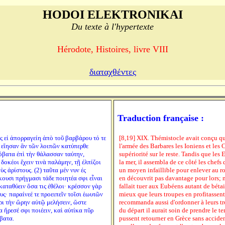
HODOI ELEKTRONIKAI
Du texte à l'hypertexte
Hérodote, Histoires, livre VIII
διαταχθέντες
Traduction française :
ς εἰ ἀπορραγείη ἀπὸ τοῦ βαρβάρου τό τε
[8,19] XIX. Thémistocle avait conçu que
ε εἴησαν ἂν τῶν λοιπῶν κατύπερθε
l'armée des Barbares les Ioniens et les Ca
βατα ἐπὶ τὴν θάλασσαν ταύτην,
supériorité sur le reste. Tandis que le
δοκέοι ἔχειν τινὰ παλάμην, τῇ ἐλπίζοι
la mer, il assembla de ce côté les chefs d
 ἀρίστους. (2) ταῦτα μέν νυν ἐς
un moyen infaillible pour enlever au roi 
κουσι πρήγμασι τάδε ποιητέα σφι εἶναι
en découvrit pas davantage pour lors; mai
αταθύειν ὅσα τις ἐθέλοι· κρέσσον γὰρ
fallait tuer aux Eubéens autant de bétail
ους· παραίνεέ τε προειπεῖν τοῖσι ἑωυτῶν
mieux que leurs troupes en profitassent 
ρι τὴν ὥρην αὐτῷ μελήσειν, ὥστε
recommanda aussi d'ordonner à leurs tro
 ἤρεσέ σφι ποιέειν, καὶ αὐτίκα πῦρ
du départ il aurait soin de prendre le t
βατα.
pussent retourner en Grèce sans acciden