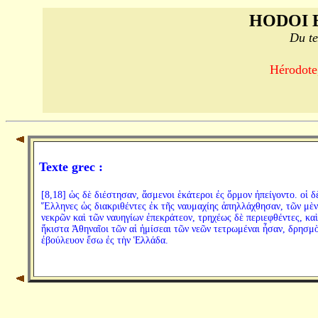
HODOI 
Du te
Hérodote,
Texte grec :
[8,18] ὡς δὲ διέστησαν, ἄσμενοι ἑκάτεροι ἐς ὅρμον ἠπείγοντο. οἱ δ
Ἕλληνες ὡς διακριθέντες ἐκ τῆς ναυμαχίης ἀπηλλάχθησαν, τῶν μὲν
νεκρῶν καὶ τῶν ναυηγίων ἐπεκράτεον, τρηχέως δὲ περιεφθέντες, κα
ἥκιστα Ἀθηναῖοι τῶν αἱ ἡμίσεαι τῶν νεῶν τετρωμέναι ἦσαν, δρησμ
ἐβούλευον ἔσω ἐς τὴν Ἑλλάδα.