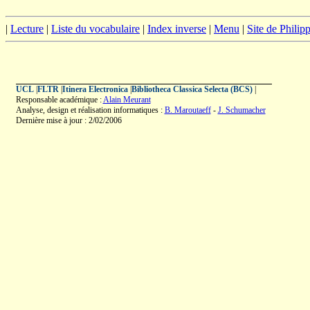
|
Lecture
|
Liste du vocabulaire
|
Index inverse
|
Menu
|
Site de Phili
UCL
|
FLTR
|
Itinera Electronica
|
Bibliotheca Classica Selecta (BCS)
|
Responsable académique :
Alain Meurant
Analyse, design et réalisation informatiques :
B. Maroutaeff
-
J. Schumacher
Dernière mise à jour : 2/02/2006