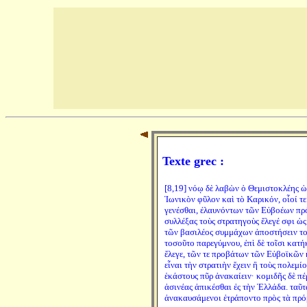
Texte grec :
[8,19] νόῳ δὲ λαβὼν ὁ Θεμιστοκλέης ὡ
Ἰωνικὸν φῦλον καὶ τὸ Καρικόν, οἷοί τ
γενέσθαι, ἐλαυνόντων τῶν Εὐβοέων πρό
συλλέξας τοὺς στρατηγοὺς ἔλεγέ σφι ὡς 
τῶν βασιλέος συμμάχων ἀποστήσειν τοὺς
τοσοῦτο παρεγύμνου, ἐπὶ δὲ τοῖσι κατή
ἔλεγε, τῶν τε προβάτων τῶν Εὐβοϊκῶν κ
εἶναι τὴν στρατιὴν ἔχειν ἢ τοὺς πολεμί
ἑκάστους πῦρ ἀνακαίειν· κομιδῆς δὲ πέ
ἀσινέας ἀπικέσθαι ἐς τὴν Ἑλλάδα. ταῦτα
ἀνακαυσάμενοι ἐτράποντο πρὸς τὰ πρό