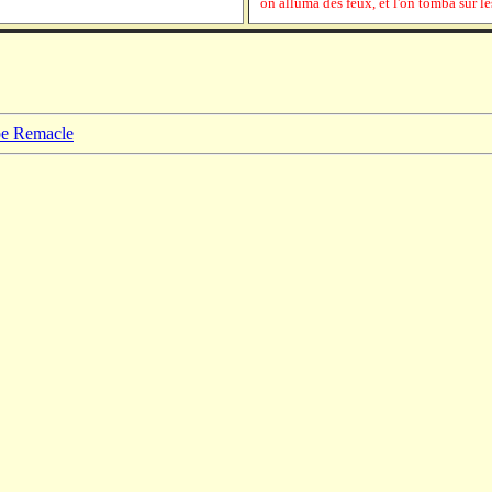
on alluma des feux, et l'on tomba sur l
ppe Remacle