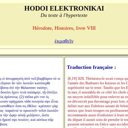
HODOI ELEKTRONIKAI
Du texte à l'hypertexte
Hérodote, Histoires, livre VIII
ἐκμαθεῖν
Traduction française :
ς εἰ ἀπορραγείη ἀπὸ τοῦ βαρβάρου τό τε
[8,19] XIX. Thémistocle avait conçu que
ε εἴησαν ἂν τῶν λοιπῶν κατύπερθε
l'armée des Barbares les Ioniens et les Ca
βατα ἐπὶ τὴν θάλασσαν ταύτην,
supériorité sur le reste. Tandis que le
δοκέοι ἔχειν τινὰ παλάμην, τῇ ἐλπίζοι
la mer, il assembla de ce côté les chefs d
 ἀρίστους. (2) ταῦτα μέν νυν ἐς
un moyen infaillible pour enlever au roi 
κουσι πρήγμασι τάδε ποιητέα σφι εἶναι
en découvrit pas davantage pour lors; mai
αταθύειν ὅσα τις ἐθέλοι· κρέσσον γὰρ
fallait tuer aux Eubéens autant de bétail
ους· παραίνεέ τε προειπεῖν τοῖσι ἑωυτῶν
mieux que leurs troupes en profitassent 
ρι τὴν ὥρην αὐτῷ μελήσειν, ὥστε
recommanda aussi d'ordonner à leurs tro
 ἤρεσέ σφι ποιέειν, καὶ αὐτίκα πῦρ
du départ il aurait soin de prendre le t
βατα.
pussent retourner en Grèce sans acciden