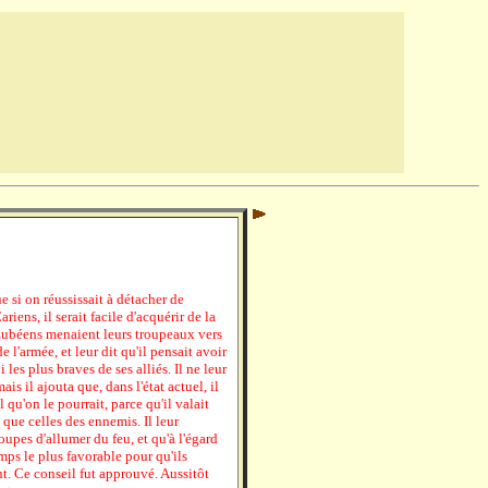
 si on réussissait à détacher de
riens, il serait facile d'acquérir de la
s Eubéens menaient leurs troupeaux vers
e l'armée, et leur dit qu'il pensait avoir
les plus braves de ses alliés. Il ne leur
s il ajouta que, dans l'état actuel, il
 qu'on le pourrait, parce qu'il valait
que celles des ennemis. Il leur
upes d'allumer du feu, et qu'à l'égard
emps le plus favorable pour qu'ils
t. Ce conseil fut approuvé. Aussitôt