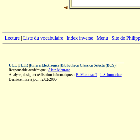
|
Lecture
|
Liste du vocabulaire
|
Index inverse
|
Menu
|
Site de Phili
UCL
|
FLTR
|
Itinera Electronica
|
Bibliotheca Classica Selecta (BCS)
|
Responsable académique :
Alain Meurant
Analyse, design et réalisation informatiques :
B. Maroutaeff
-
J. Schumacher
Dernière mise à jour : 2/02/2006