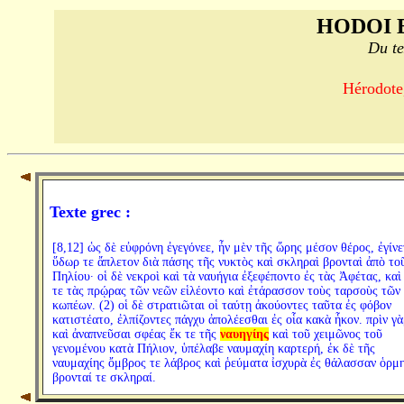
HODOI 
Du te
Hérodote,
Texte grec :
[8,12] ὡς δὲ εὐφρόνη ἐγεγόνεε, ἦν μὲν τῆς ὥρης μέσον θέρος, ἐγίνε
ὕδωρ τε ἄπλετον διὰ πάσης τῆς νυκτὸς καὶ σκληραὶ βρονταὶ ἀπὸ το
Πηλίου· οἱ δὲ νεκροὶ καὶ τὰ ναυήγια ἐξεφέποντο ἐς τὰς Ἀφέτας, καὶ
τε τὰς πρῴρας τῶν νεῶν εἱλέοντο καὶ ἐτάρασσον τοὺς ταρσοὺς τῶν
κωπέων. (2) οἱ δὲ στρατιῶται οἱ ταύτῃ ἀκούοντες ταῦτα ἐς φόβον
κατιστέατο, ἐλπίζοντες πάγχυ ἀπολέεσθαι ἐς οἷα κακὰ ἧκον. πρὶν γὰ
καὶ ἀναπνεῦσαι σφέας ἔκ τε τῆς
ναυηγίης
καὶ τοῦ χειμῶνος τοῦ
γενομένου κατὰ Πήλιον, ὑπέλαβε ναυμαχίη καρτερή, ἐκ δὲ τῆς
ναυμαχίης ὄμβρος τε λάβρος καὶ ῥεύματα ἰσχυρὰ ἐς θάλασσαν ὁρμ
βρονταί τε σκληραί.