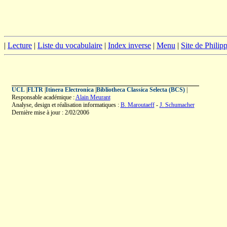
|
Lecture
|
Liste du vocabulaire
|
Index inverse
|
Menu
|
Site de Phili
UCL
|
FLTR
|
Itinera Electronica
|
Bibliotheca Classica Selecta (BCS)
|
Responsable académique :
Alain Meurant
Analyse, design et réalisation informatiques :
B. Maroutaeff
-
J. Schumacher
Dernière mise à jour : 2/02/2006