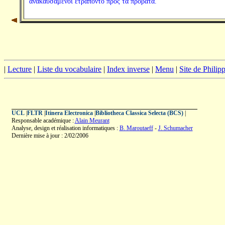
ἀνακαυσάμενοι ἐτράποντο πρὸς τὰ πρόβατα.
|
Lecture
|
Liste du vocabulaire
|
Index inverse
|
Menu
|
Site de Phili
UCL
|
FLTR
|
Itinera Electronica
|
Bibliotheca Classica Selecta (BCS)
|
Responsable académique :
Alain Meurant
Analyse, design et réalisation informatiques :
B. Maroutaeff
-
J. Schumacher
Dernière mise à jour : 2/02/2006