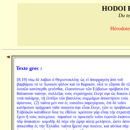
HODOI 
Du te
Hérodote,
Texte grec :
[8,19] νόῳ δὲ λαβὼν ὁ Θεμιστοκλέης ὡς εἰ ἀπορραγείη ἀπὸ τοῦ
βαρβάρου τό τε Ἰωνικὸν φῦλον καὶ τὸ Καρικόν, οἷοί τε εἴησαν ἂν τ
λοιπῶν κατύπερθε γενέσθαι, ἐλαυνόντων τῶν Εὐβοέων πρόβατα ἐπὶ 
θάλασσαν ταύτην, συλλέξας τοὺς στρατηγοὺς ἔλεγέ σφι ὡς δοκέοι ἔ
τινὰ παλάμην, τῇ ἐλπίζοι τῶν βασιλέος συμμάχων ἀποστήσειν τοὺς
ἀρίστους. (2) ταῦτα μέν νυν ἐς τοσοῦτο παρεγύμνου, ἐπὶ δὲ τοῖσι
κατήκουσι πρήγμασι τάδε ποιητέα σφι εἶναι ἔλεγε, τῶν τε προβάτω
Εὐβοϊκῶν καταθύειν ὅσα τις ἐθέλοι· κρέσσον γὰρ εἶναι τὴν στρατιὴ
ἔχειν ἢ τοὺς πολεμίους· παραίνεέ τε προειπεῖν τοῖσι ἑωυτῶν ἑκάστο
πῦρ ἀνακαίειν· κομιδῆς δὲ πέρι τὴν ὥρην αὐτῷ μελήσειν, ὥστε ἀσιν
ἀπικέσθαι ἐς τὴν Ἑλλάδα. ταῦτα ἤρεσέ σφι ποιέειν, καὶ αὐτίκα πῦρ