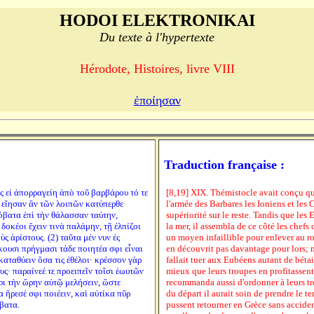
HODOI ELEKTRONIKAI
Du texte à l'hypertexte
Hérodote, Histoires, livre VIII
ἐποίησαν
Traduction française :
ς εἰ ἀπορραγείη ἀπὸ τοῦ βαρβάρου τό τε
[8,19] XIX. Thémistocle avait conçu que
ε εἴησαν ἂν τῶν λοιπῶν κατύπερθε
l'armée des Barbares les Ioniens et les Ca
βατα ἐπὶ τὴν θάλασσαν ταύτην,
supériorité sur le reste. Tandis que le
δοκέοι ἔχειν τινὰ παλάμην, τῇ ἐλπίζοι
la mer, il assembla de ce côté les chefs d
 ἀρίστους. (2) ταῦτα μέν νυν ἐς
un moyen infaillible pour enlever au roi 
κουσι πρήγμασι τάδε ποιητέα σφι εἶναι
en découvrit pas davantage pour lors; mai
αταθύειν ὅσα τις ἐθέλοι· κρέσσον γὰρ
fallait tuer aux Eubéens autant de bétail
ους· παραίνεέ τε προειπεῖν τοῖσι ἑωυτῶν
mieux que leurs troupes en profitassent 
ρι τὴν ὥρην αὐτῷ μελήσειν, ὥστε
recommanda aussi d'ordonner à leurs tro
 ἤρεσέ σφι ποιέειν, καὶ αὐτίκα πῦρ
du départ il aurait soin de prendre le t
βατα.
pussent retourner en Grèce sans acciden