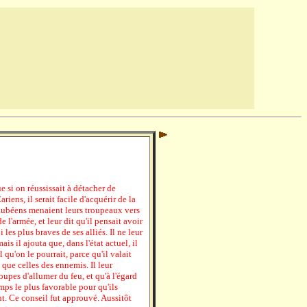
 si on réussissait à détacher de
riens, il serait facile d'acquérir de la
s Eubéens menaient leurs troupeaux vers
e l'armée, et leur dit qu'il pensait avoir
les plus braves de ses alliés. Il ne leur
s il ajouta que, dans l'état actuel, il
 qu'on le pourrait, parce qu'il valait
que celles des ennemis. Il leur
upes d'allumer du feu, et qu'à l'égard
emps le plus favorable pour qu'ils
t. Ce conseil fut approuvé. Aussitôt