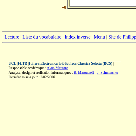
|
Lecture
|
Liste du vocabulaire
|
Index inverse
|
Menu
|
Site de Phili
UCL
|
FLTR
|
Itinera Electronica
|
Bibliotheca Classica Selecta (BCS)
|
Responsable académique :
Alain Meurant
Analyse, design et réalisation informatiques :
B. Maroutaeff
-
J. Schumacher
Dernière mise à jour : 2/02/2006