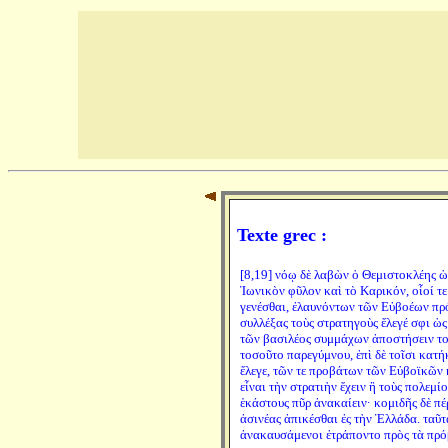
Texte grec :
[8,19] νόῳ δὲ λαβὼν ὁ Θεμιστοκλέης ὡ
Ἰωνικὸν φῦλον καὶ τὸ Καρικόν, οἷοί τ
γενέσθαι, ἐλαυνόντων τῶν Εὐβοέων πρό
συλλέξας τοὺς στρατηγοὺς ἔλεγέ σφι ὡς 
τῶν βασιλέος συμμάχων ἀποστήσειν τοὺς
τοσοῦτο παρεγύμνου, ἐπὶ δὲ τοῖσι κατή
ἔλεγε, τῶν τε προβάτων τῶν Εὐβοϊκῶν κ
εἶναι τὴν στρατιὴν ἔχειν ἢ τοὺς πολεμί
ἑκάστους πῦρ ἀνακαίειν· κομιδῆς δὲ πέ
ἀσινέας ἀπικέσθαι ἐς τὴν Ἑλλάδα. ταῦτα
ἀνακαυσάμενοι ἐτράποντο πρὸς τὰ πρό