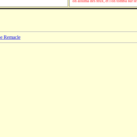
on alluma des feux, et l'on tomba sur l
ppe Remacle