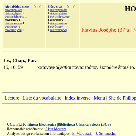
Alphabétiquement
[
«
»
]
Fréquences
[
«
»
]
HO
συνεληλυθόσι
1
1
συνεληλυθόσι
συνενεχθῆναι
1
1
συνενεχθῆναι
συνεπεδείκνυτο
1
1
συνεπεδείκνυτο
συνέπειθεν 1
1 συνέπειθεν
συνεπεπτώκει
1
1
συνεπεπτώκει
συνέπεσεν
1
1
συνέπεσεν
Flavius Josèphe (37 à +/
συνεπιθεμένη
1
1
συνεπιθεμένη
Lv., Chap., Par.
15, 10, 59
καταναγκάζεσθαι
πάντα
τρόπον
ἐκποδὼν
ἐποιεῖτο.
|
Lecture
|
Liste du vocabulaire
|
Index inverse
|
Menu
|
Site de Phili
UCL
|
FLTR
|
Itinera Electronica
|
Bibliotheca Classica Selecta (BCS)
|
Responsable académique :
Alain Meurant
Analyse, design et réalisation informatiques :
B. Maroutaeff
-
J. Schumacher